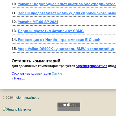
10. 
Yamaha: водородная альтернатива электродвигател
11. 
Benelli представляет новинку для европейского рынк
12. 
Yamaha MT-09 SP 2024
13. 
Первый прототип батарей от SBMC
14. 
Революция от Honda - трансмиссия E-Clutch
15. 
Voge Valico DS900X - двигатель BMW в теле китайца
Оставить комментарий
Для добавления комментария требуется
зарегистрироваться
или
Социальные комментарии
Cackl
e
↑
Наверх
© 2026
moto-magazine.ru
.