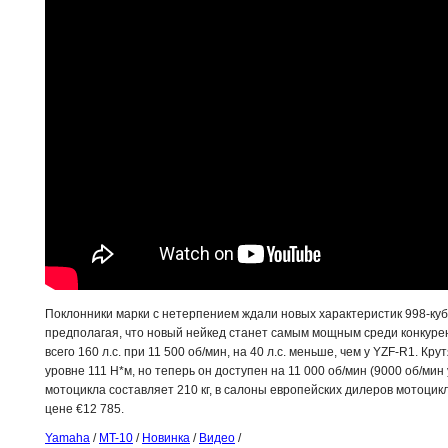
Поклонники марки с нетерпением ждали новых характеристик 998-куб
предполагая, что новый нейкед станет самым мощным среди конкурент
всего 160 л.с. при 11 500 об/мин, на 40 л.с. меньше, чем у YZF-R1. 
уровне 111 Н*м, но теперь он доступен на 11 000 об/мин (9000 об/ми
мотоцикла составляет 210 кг, в салоны европейских дилеров мотоцикл
цене €12 785.
Yamaha
/
MT-10
/
Новинка
/
Видео
/