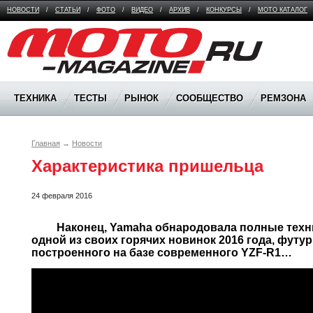
НОВОСТИ
/
СТАТЬИ
/
ФОТО
/
ВИДЕО
/
АРХИВ
/
КОНКУРСЫ
/
МОТО КАТАЛОГ
Moto Magazine
ТЕХНИКА
ТЕСТЫ
РЫНОК
СООБЩЕСТВО
РЕМЗОНА
Главная
→
Новости
Характеристика пришельца
24 февраля 2016
	 Наконец, Yamaha обнародовала полные технические характеристики 
одной из своих горячих новинок 2016 года, футур