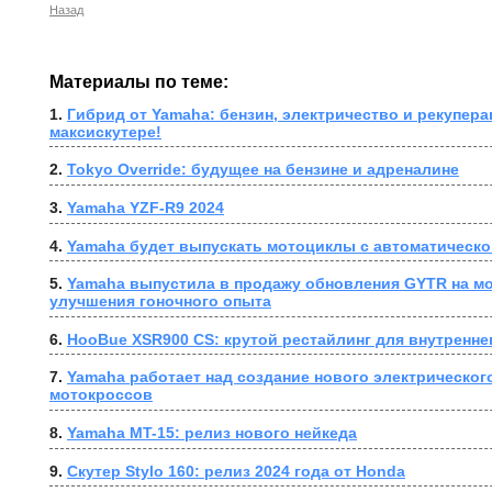
Назад
Материалы по теме:
1. 
Гибрид от Yamaha: бензин, электричество и рекупера
максискутере!
2. 
Tokyo Override: будущее на бензине и адреналине
3. 
Yamaha YZF-R9 2024
4. 
Yamaha будет выпускать мотоциклы с автоматическо
5. 
Yamaha выпустила в продажу обновления GYTR на мо
улучшения гоночного опыта
6. 
HooBue XSR900 CS: крутой рестайлинг для внутренне
7. 
Yamaha работает над создание нового электрического
мотокроссов
8. 
Yamaha MT-15: релиз нового нейкеда
9. 
Скутер Stylo 160: релиз 2024 года от Honda