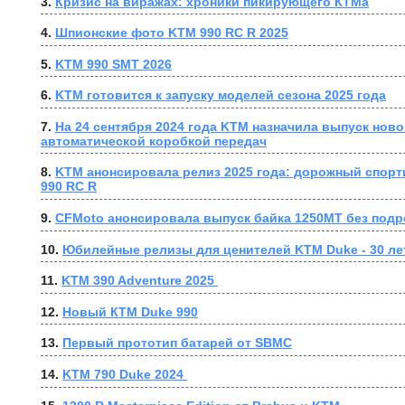
3. 
Кризис на виражах: хроники пикирующего КТМа
4. 
Шпионские фото KTM 990 RC R 2025
5. 
KTM 990 SMT 2026
6. 
KTM готовится к запуску моделей сезона 2025 года
7. 
На 24 сентября 2024 года KTM назначила выпуск ново
автоматической коробкой передач
8. 
KTM анонсировала релиз 2025 года: дорожный спорт
990 RC R
9. 
CFMoto анонсировала выпуск байка 1250MT без под
10. 
﻿Юбилейные релизы для ценителей KTM Duke - 30 ле
11. 
KTM 390 Adventure 2025 
12. 
Новый КТМ Duke 990
13. 
Первый прототип батарей от SBMC
14. 
KTM 790 Duke 2024 