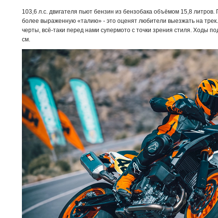
103,6 л.с. двигателя пьют бензин из бензобака объёмом 15,8 литров.
более выраженную «талию» - это оценят любители выезжать на трек
черты, всё-таки перед нами супермото с точки зрения стиля. Ходы п
см.