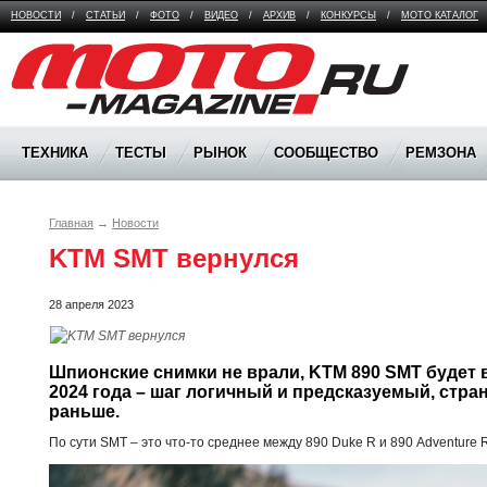
НОВОСТИ
/
СТАТЬИ
/
ФОТО
/
ВИДЕО
/
АРХИВ
/
КОНКУРСЫ
/
МОТО КАТАЛОГ
Moto Magazine
ТЕХНИКА
ТЕСТЫ
РЫНОК
СООБЩЕСТВО
РЕМЗОНА
Главная
→
Новости
KTM SMT вернулся
28 апреля 2023
Шпионские снимки не врали, KTM 890 SMT будет 
2024 года – шаг логичный и предсказуемый, стран
раньше. 
По сути SMT – это что-то среднее между 890 Duke R и 890 Adventure R