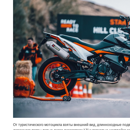
От туристического мотоцикла взяты внешний вид, длинноходные подве