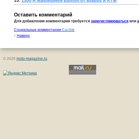
15. 
1300 R Masterpiece Edition от Brabus и KTM
Оставить комментарий
Для добавления комментария требуется
зарегистрироваться
или
Социальные комментарии
Cackl
e
↑
Наверх
© 2026
moto-magazine.ru
.