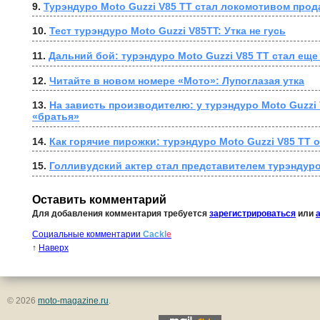
9. 
Турэндуро Moto Guzzi V85 TT стал локомотивом прод
10. 
Тест турэндуро Moto Guzzi V85TT: Утка не гусь
11. 
Дальний бой: турэндуро Moto Guzzi V85 TT стал ещ
12. 
Читайте в новом номере «Мото»: Лупоглазая утка
13. 
На зависть производителю: у турэндуро Moto Guzzi 
«братья»
14. 
Как горячие пирожки: турэндуро Moto Guzzi V85 TT 
15. 
Голливудский актер стал представителем турэндуро
Оставить комментарий
Для добавления комментария требуется
зарегистрироваться
или
Социальные комментарии
Cackl
e
↑
Наверх
© 2026
moto-magazine.ru
.