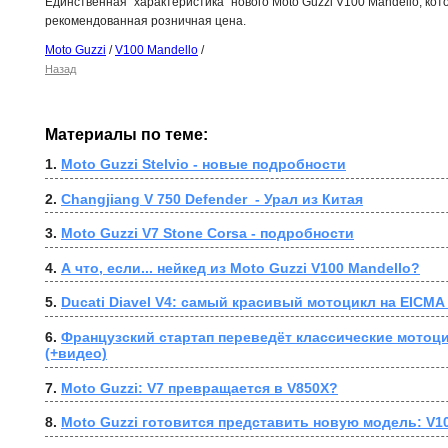
Единственная "характеристика" нового Moto Guzzi V100 Mandello, кот
рекомендованная розничная цена.
Moto Guzzi
/
V100 Mandello
/
Назад
Материалы по теме:
1. 
Moto Guzzi Stelvio - новые подробности
2. 
Changjiang V 750 Defender  - Урал из Китая
3. 
Moto Guzzi V7 Stone Corsa - подробности
4. 
А что, если... нейкед из Moto Guzzi V100 Mandello?
5. 
Ducati Diavel V4: самый красивый мотоцикл на EICMA 
6. 
Французский стартап переведёт классические мотоци
(+видео)
7. 
Moto Guzzi: V7 превращается в V850X?
8. 
Moto Guzzi готовится представить новую модель: V1