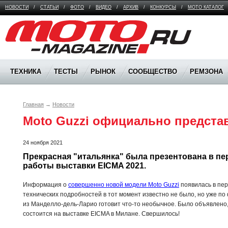
НОВОСТИ
/
СТАТЬИ
/
ФОТО
/
ВИДЕО
/
АРХИВ
/
КОНКУРСЫ
/
МОТО КАТАЛОГ
Moto Magazine
ТЕХНИКА
ТЕСТЫ
РЫНОК
СООБЩЕСТВО
РЕМЗОНА
Главная
→
Новости
Moto Guzzi официально представ
24 ноября 2021
Прекрасная "итальянка" была презентована в пе
работы выставки EICMA 2021.
Информация о
совершенно новой модели Moto Guzzi
появилась в пер
технических подробностей в тот момент известно не было, но уже п
из Манделло-дель-Ларио готовит что-то необычное. Было объявлено
состоится на выставке EICMA в Милане. Свершилось!