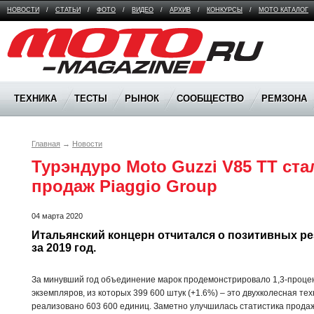
НОВОСТИ
/
СТАТЬИ
/
ФОТО
/
ВИДЕО
/
АРХИВ
/
КОНКУРСЫ
/
МОТО КАТАЛОГ
Moto Magazine
ТЕХНИКА
ТЕСТЫ
РЫНОК
СООБЩЕСТВО
РЕМЗОНА
Главная
→
Новости
Турэндуро Moto Guzzi V85 TT ста
04 марта 2020
Итальянский концерн отчитался о позитивных ре
за 2019 год.
За минувший год объединение марок продемонстрировало 1,3-процен
экземпляров, из которых 399 600 штук (+1.6%) – это двухколесная тех
реализовано 603 600 единиц. Заметно улучшилась статистика продаж