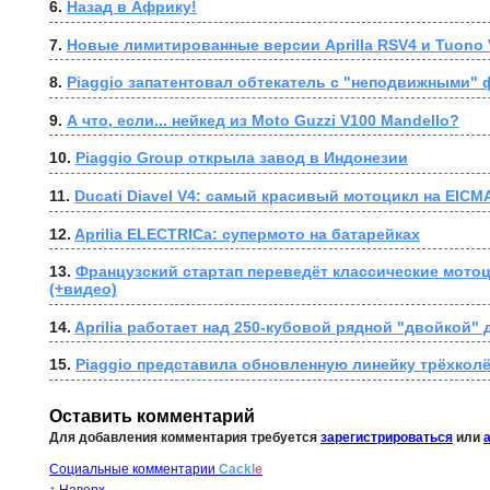
6. 
Назад в Африку!
7. 
Новые лимитированные версии Aprilla RSV4 и Tuono 
8. 
Piaggio запатентовал обтекатель с "неподвижными"
9. 
А что, если... нейкед из Moto Guzzi V100 Mandello?
10. 
Piaggio Group открыла завод в Индонезии
11. 
Ducati Diavel V4: самый красивый мотоцикл на EICMA
12. 
Aprilia ELECTRICa: супермото на батарейках
13. 
Французский стартап переведёт классические мотоц
(+видео)
14. 
Aprilia работает над 250-кубовой рядной "двойкой" 
15. 
Piaggio представила обновленную линейку трёхкол
Оставить комментарий
Для добавления комментария требуется
зарегистрироваться
или
Социальные комментарии
Cackl
e