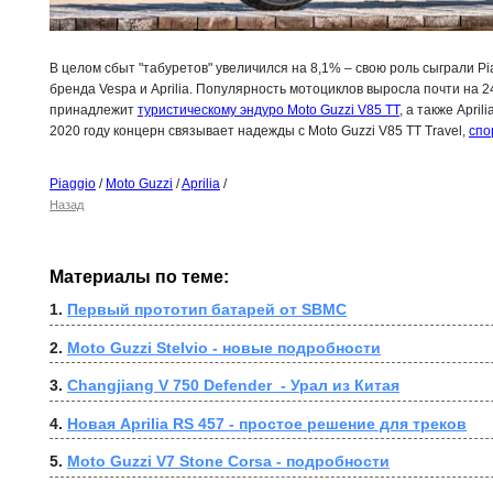
В целом сбыт "табуретов" увеличился на 8,1% – свою роль сыграли Piag
бренда Vespa и Aprilia. Популярность мотоциклов выросла почти на 24
принадлежит
туристическому эндуро Moto Guzzi V85 TT
, а также Apri
2020 году концерн связывает надежды с Moto Guzzi V85 TT Travel,
спо
Piaggio
/
Moto Guzzi
/
Aprilia
/
Назад
Материалы по теме:
1. 
Первый прототип батарей от SBMC
2. 
Moto Guzzi Stelvio - новые подробности
3. 
Changjiang V 750 Defender  - Урал из Китая
4. 
Новая Aprilia RS 457 - простое решение для треков
5. 
Moto Guzzi V7 Stone Corsa - подробности