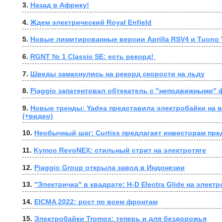
3. 
Назад в Африку!
4. 
Ждем электрический Royal Enfield
5. 
Новые лимитированные версии Aprilla RSV4 и Tuono 
6. 
RGNT № 1 Classic SE: есть рекорд! 
7. 
Шведы замахнулись на рекорд скорости на льду
8. 
Piaggio запатентовал обтекатель с "неподвижными"
9. 
Новые тренды: Yadea представила электробайки на в
(+видео)
10. 
Необычный шаг: Curtiss предлагает инвесторам пр
11. 
Kymco RevoNEX: стильный стрит на электротяге
12. 
Piaggio Group открыла завод в Индонезии
13. 
"Электричка" в квадрате: H-D Electra Glide на электр
14. 
EICMA 2022: рост по всем фронтам
15. 
Электробайки Tromox: теперь и для бездорожья