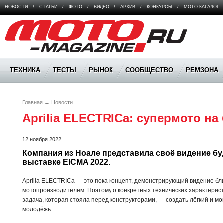
НОВОСТИ
/
СТАТЬИ
/
ФОТО
/
ВИДЕО
/
АРХИВ
/
КОНКУРСЫ
/
МОТО КАТАЛОГ
Moto Magazine
ТЕХНИКА
ТЕСТЫ
РЫНОК
СООБЩЕСТВО
РЕМЗОНА
Главная
→
Новости
Aprilia ELECTRICa: супермото на
12 ноября 2022
Компания из Ноале представила своё видение бу
выставке EICMA 2022.
Aprilia ELECTRICa — это пока концепт, демонстрирующий видение б
мотопроизводителем. Поэтому о конкретных технических характерист
задача, которая стояла перед конструкторами, — создать лёгкий и м
молодёжь.