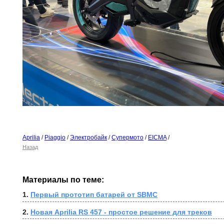
Aprilia
/
Piaggio
/
Электробайк
/
Супермото
/
EICMA
/
Назад
Материалы по теме:
1. 
Первый прототип батарей от SBMC
2. 
Новая Aprilia RS 457 - простое решение для треков