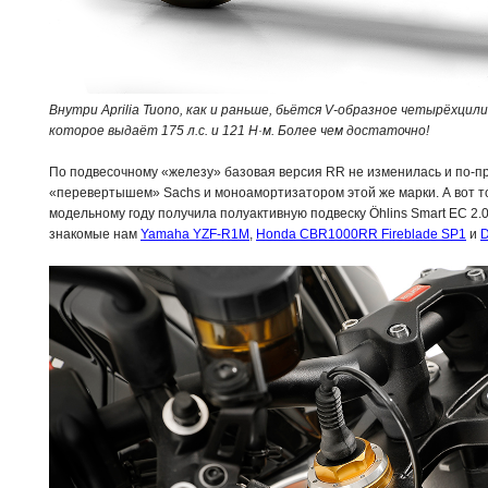
Внутри Aprilia Tuono, как и раньше, бьётся V-образное четырёхцил
которое выдаёт 175 л.с. и 121 Н·м. Более чем достаточно!
По подвесочному «железу» базовая версия RR не изменилась и по-
«перевертышем» Sachs и моноамортизатором этой же марки. А вот т
модельному году получила полуактивную подвеску Öhlins Smart EC 2.0
знакомые нам
Yamaha YZF-R1M
,
Honda CBR1000RR Fireblade SP1
и
D