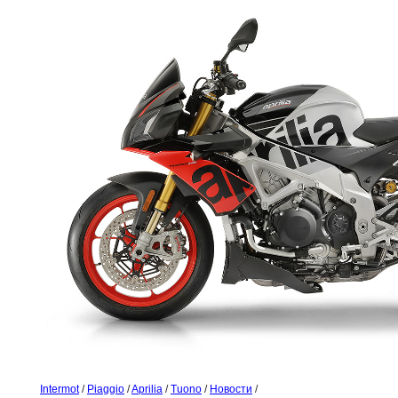
Intermot
/
Piaggio
/
Aprilia
/
Tuono
/
Новости
/