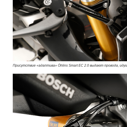
Присутствие «адаптива» Öhlins Smart EC 2.0 выдают провода, идущи