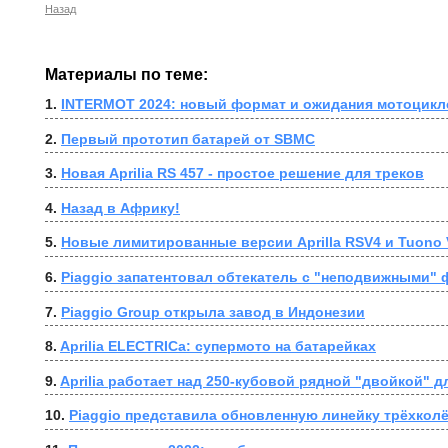
Назад
Материалы по теме:
1. 
INTERMOT 2024: новый формат и ожидания мотоцикл
2. 
Первый прототип батарей от SBMC
3. 
Новая Aprilia RS 457 - простое решение для треков
4. 
Назад в Африку!
5. 
Новые лимитированные версии Aprilla RSV4 и Tuono 
6. 
Piaggio запатентовал обтекатель с "неподвижными"
7. 
Piaggio Group открыла завод в Индонезии
8. 
Aprilia ELECTRICa: супермото на батарейках
9. 
Aprilia работает над 250-кубовой рядной "двойкой" д
10. 
Piaggio представила обновленную линейку трёхкол