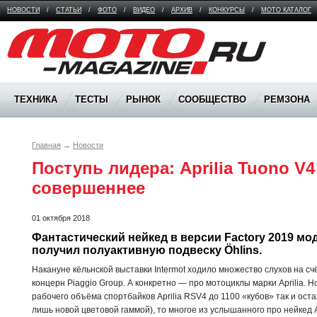
НОВОСТИ
/
СТАТЬИ
/
ФОТО
/
ВИДЕО
/
АРХИВ
/
КОНКУРСЫ
/
МОТО КАТАЛОГ
Moto Magazine
ТЕХНИКА
ТЕСТЫ
РЫНОК
СООБЩЕСТВО
РЕМЗОНА
Главная
→
Новости
Поступь лидера: Aprilia Tuono V4 
совершеннее
01 октября 2018
Фантастический нейкед в версии Factory 2019 мод
получил полуактивную подвеску Öhlins.
Накануне кёльнской выставки Intermot ходило множество слухов на счё
концерн Piaggio Group. А конкретно — про мотоциклы марки Aprilia.
рабочего объёма спортбайков Aprilia RSV4 до 1100 «кубов» так и ос
лишь новой цветовой гаммой), то многое из услышанного про нейкед A