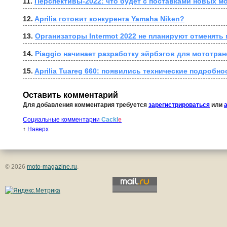
11. 
Перспективы-2022: что будет с поставками новых м
12. 
Aprilia готовит конкурента Yamaha Niken?
13. 
Организаторы Intermot 2022 не планируют отменять
14. 
Piaggio начинает разработку эйрбэгов для мототра
15. 
Aprilia Tuareg 660: появились технические подробно
Оставить комментарий
Для добавления комментария требуется
зарегистрироваться
или
Социальные комментарии
Cackl
e
↑
Наверх
© 2026
moto-magazine.ru
.