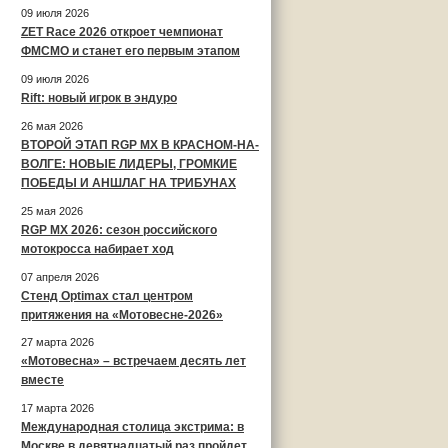
09 июля 2026
ZET Race 2026 откроет чемпионат
ФМСМО и станет его первым этапом
09 июля 2026
Rift: новый игрок в эндуро
26 мая 2026
ВТОРОЙ ЭТАП RGP MX В КРАСНОМ-НА-
ВОЛГЕ: НОВЫЕ ЛИДЕРЫ, ГРОМКИЕ
ПОБЕДЫ И АНШЛАГ НА ТРИБУНАХ
25 мая 2026
RGP MX 2026: сезон российского
мотокросса набирает ход
07 апреля 2026
Стенд Optimax стал центром
притяжения на «Мотовесне-2026»
27 марта 2026
«Мотовесна» – встречаем десять лет
вместе
17 марта 2026
Международная столица экстрима: в
Москве в девятнадцатый раз пройдет