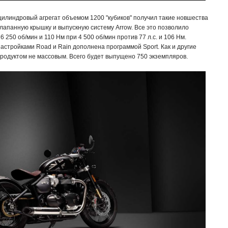
цилиндровый агрегат объемом 1200 "кубиков" получил такие новшества
клапанную крышку и выпускную систему Arrow. Все это позволило
 6 250 об/мин и 110 Нм при 4 500 об/мин против 77 л.с. и 106 Нм.
стройками Road и Rain дополнена программой Sport. Как и другие
родуктом не массовым. Всего будет выпущено 750 экземпляров.