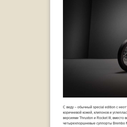
С виду – обычный special edition с н
коричневой кожей, клипонов и углепла
версиями Thruxton и Rocket III, вмест
четырехпоршневые суппорты Brembo M5