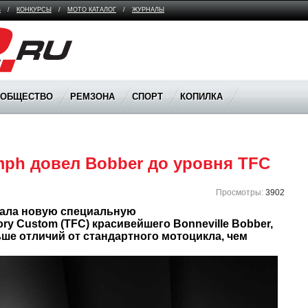
В
/
КОНКУРСЫ
/
МОТО КАТАЛОГ
/
ЖУРНАЛЫ
ООБЩЕСТВО
РЕМЗОНА
СПОРТ
КОПИЛКА
mph довел Bobber до уровня TFC
Просмотры:
3902
ала новую специальную 
y Custom (TFC) красивейшего Bonneville Bobber, 
ше отличий от стандартного мотоцикла, чем 