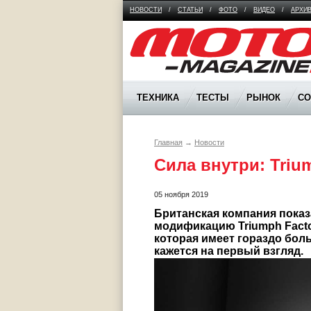
НОВОСТИ
/
СТАТЬИ
/
ФОТО
/
ВИДЕО
/
АРХИ
Moto Magazine
ТЕХНИКА
ТЕСТЫ
РЫНОК
С
Главная
→
Новости
Сила внутри: Triu
05 ноября 2019
Британская компания показ
модификацию Triumph Factor
которая имеет гораздо боль
кажется на первый взгляд.