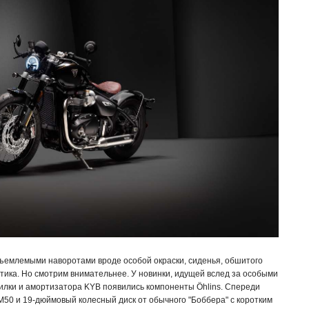
еотъемлемыми наворотами вроде особой окраски, сиденья, обшитого
стика. Но смотрим внимательнее. У новинки, идущей вслед за особыми
о вилки и амортизатора KYB появились компоненты Öhlins. Спереди
0 и 19-дюймовый колесный диск от обычного "Боббера" с коротким