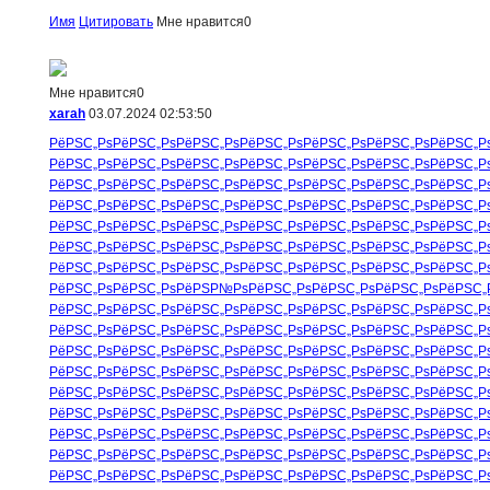
Имя
Цитировать
Мне нравится
0
Мне нравится
0
xarah
03.07.2024 02:53:50
РёРЅС„Рѕ
РёРЅС„Рѕ
РёРЅС„Рѕ
РёРЅС„Рѕ
РёРЅС„Рѕ
РёРЅС„Рѕ
РёРЅС„Р
РёРЅС„Рѕ
РёРЅС„Рѕ
РёРЅС„Рѕ
РёРЅС„Рѕ
РёРЅС„Рѕ
РёРЅС„Рѕ
РёРЅС„Р
РёРЅС„Рѕ
РёРЅС„Рѕ
РёРЅС„Рѕ
РёРЅС„Рѕ
РёРЅС„Рѕ
РёРЅС„Рѕ
РёРЅС„Р
РёРЅС„Рѕ
РёРЅС„Рѕ
РёРЅС„Рѕ
РёРЅС„Рѕ
РёРЅС„Рѕ
РёРЅС„Рѕ
РёРЅС„Р
РёРЅС„Рѕ
РёРЅС„Рѕ
РёРЅС„Рѕ
РёРЅС„Рѕ
РёРЅС„Рѕ
РёРЅС„Рѕ
РёРЅС„Р
РёРЅС„Рѕ
РёРЅС„Рѕ
РёРЅС„Рѕ
РёРЅС„Рѕ
РёРЅС„Рѕ
РёРЅС„Рѕ
РёРЅС„Р
РёРЅС„Рѕ
РёРЅС„Рѕ
РёРЅС„Рѕ
РёРЅС„Рѕ
РёРЅС„Рѕ
РёРЅС„Рѕ
РёРЅС„Р
РёРЅС„Рѕ
РёРЅС„Рѕ
РёРЅР№Рѕ
РёРЅС„Рѕ
РёРЅС„Рѕ
РёРЅС„Рѕ
РёРЅС„
РёРЅС„Рѕ
РёРЅС„Рѕ
РёРЅС„Рѕ
РёРЅС„Рѕ
РёРЅС„Рѕ
РёРЅС„Рѕ
РёРЅС„Р
РёРЅС„Рѕ
РёРЅС„Рѕ
РёРЅС„Рѕ
РёРЅС„Рѕ
РёРЅС„Рѕ
РёРЅС„Рѕ
РёРЅС„Р
РёРЅС„Рѕ
РёРЅС„Рѕ
РёРЅС„Рѕ
РёРЅС„Рѕ
РёРЅС„Рѕ
РёРЅС„Рѕ
РёРЅС„Р
РёРЅС„Рѕ
РёРЅС„Рѕ
РёРЅС„Рѕ
РёРЅС„Рѕ
РёРЅС„Рѕ
РёРЅС„Рѕ
РёРЅС„Р
РёРЅС„Рѕ
РёРЅС„Рѕ
РёРЅС„Рѕ
РёРЅС„Рѕ
РёРЅС„Рѕ
РёРЅС„Рѕ
РёРЅС„Р
РёРЅС„Рѕ
РёРЅС„Рѕ
РёРЅС„Рѕ
РёРЅС„Рѕ
РёРЅС„Рѕ
РёРЅС„Рѕ
РёРЅС„Р
РёРЅС„Рѕ
РёРЅС„Рѕ
РёРЅС„Рѕ
РёРЅС„Рѕ
РёРЅС„Рѕ
РёРЅС„Рѕ
РёРЅС„Р
РёРЅС„Рѕ
РёРЅС„Рѕ
РёРЅС„Рѕ
РёРЅС„Рѕ
РёРЅС„Рѕ
РёРЅС„Рѕ
РёРЅС„Р
РёРЅС„Рѕ
РёРЅС„Рѕ
РёРЅС„Рѕ
РёРЅС„Рѕ
РёРЅС„Рѕ
РёРЅС„Рѕ
РёРЅС„Р