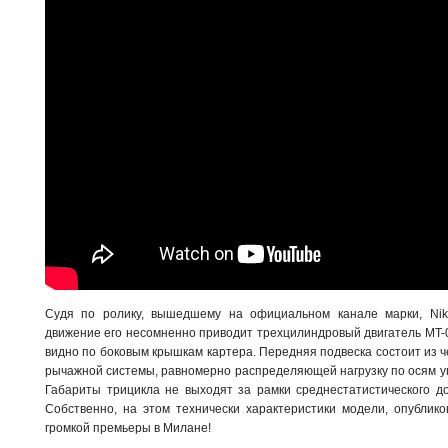
Судя по ролику, вышедшему на официальном канале марки, Nik
движение его несомненно приводит трехцилиндровый двигатель MT-09
видно по боковым крышкам картера. Передняя подвеска состоит из ч
рычажной системы, равномерно распределяющей нагрузку по осям 
Габариты трицикла не выходят за рамки среднестатистического д
Собственно, на этом технически характеристики модели, опублик
громкой премьеры в Милане!