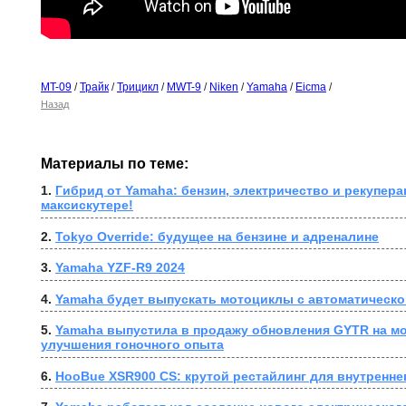
MT-09
/
Трайк
/
Трицикл
/
MWT-9
/
Niken
/
Yamaha
/
Eicma
/
Назад
Материалы по теме:
1. 
Гибрид от Yamaha: бензин, электричество и рекупера
максискутере!
2. 
Tokyo Override: будущее на бензине и адреналине
3. 
Yamaha YZF-R9 2024
4. 
Yamaha будет выпускать мотоциклы с автоматическо
5. 
Yamaha выпустила в продажу обновления GYTR на мо
улучшения гоночного опыта
6. 
HooBue XSR900 CS: крутой рестайлинг для внутренне