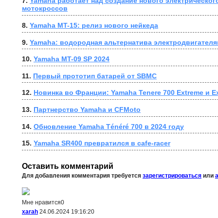
7. 
Yamaha работает над создание нового электрического
мотокроссов
8. 
Yamaha MT-15: релиз нового нейкеда
9. 
Yamaha: водородная альтернатива электродвигателя
10. 
Yamaha MT-09 SP 2024
11. 
Первый прототип батарей от SBMC
12. 
Новинка во Франции: Yamaha Tenere 700 Extreme и Ex
13. 
Партнерство Yamaha и CFMoto
14. 
Обновление Yamaha Ténéré 700 в 2024 году
15. 
Yamaha SR400 превратился в cafe-racer
Оставить комментарий
Для добавления комментария требуется
зарегистрироваться
или
Мне нравится
0
xarah
24.06.2024 19:16:20