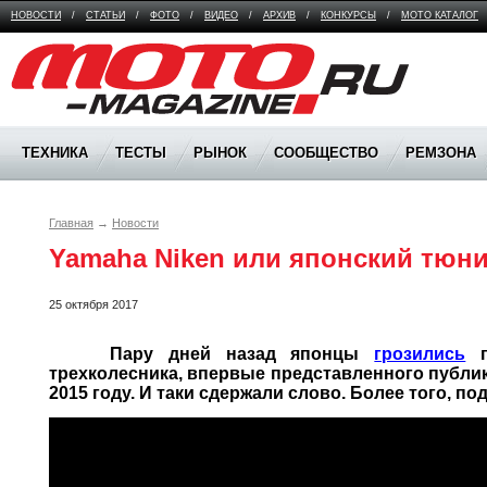
НОВОСТИ
/
СТАТЬИ
/
ФОТО
/
ВИДЕО
/
АРХИВ
/
КОНКУРСЫ
/
МОТО КАТАЛОГ
Moto Magazine
ТЕХНИКА
ТЕСТЫ
РЫНОК
СООБЩЕСТВО
РЕМЗОНА
Главная
→
Новости
Yamaha Niken или японский тюни
25 октября 2017
	 Пару дней назад японцы 
грозились
 
трехколесника, впервые представленного публик