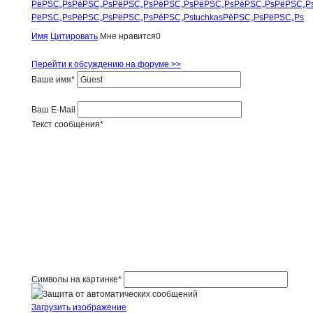
РёРЅС„Рѕ
РёРЅС„Рѕ
РёРЅС„Рѕ
РёРЅС„Рѕ
РёРЅС„Рѕ
РёРЅС„Рѕ
РёРЅС„Р
РёРЅС„Рѕ
РёРЅС„Рѕ
РёРЅС„Рѕ
РёРЅС„Рѕ
tuchkas
РёРЅС„Рѕ
РёРЅС„Рѕ
Имя
Цитировать
Мне нравится
0
Перейти к обсуждению на форуме >>
Ваше имя
*
Ваш E-Mail
Текст сообщения
*
Символы на картинке
*
Загрузить изображение