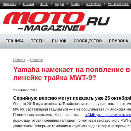
НОВОСТИ
/
СТАТЬИ
/
ФОТО
/
ВИДЕО
/
АРХИВ
/
КОНКУРСЫ
/
МОТО КАТАЛОГ
Moto Magazine
ТЕХНИКА
ТЕСТЫ
РЫНОК
СООБЩЕСТВО
РЕМЗОНА
Главная
→
Новости
Yamaha намекает на появление в
линейке трайка MWT-9?
23 октября 2017
Серийную версию могут показать уже 25 октября
Осенью 2015 года экспонаты Токийского мотор-шоу растолкал локтям
MWT-9, заставивший задуматься — а не прощупывает ли японская ма
Подозрения оказались обоснованными —
в СМИ уже просочилась и
ямаховцы готовят серийный аппарат по мотивам выставочного MWT-
двигателем. Теперь же компания выпустила видеотизер в котором о