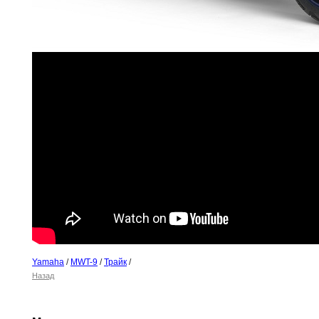
Yamaha
/
MWT-9
/
Трайк
/
Назад