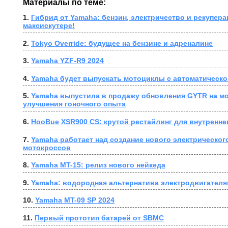
Материалы по теме:
1. 
Гибрид от Yamaha: бензин, электричество и рекупера
максискутере!
2. 
Tokyo Override: будущее на бензине и адреналине
3. 
Yamaha YZF-R9 2024
4. 
Yamaha будет выпускать мотоциклы с автоматическо
5. 
Yamaha выпустила в продажу обновления GYTR на мо
улучшения гоночного опыта
6. 
HooBue XSR900 CS: крутой рестайлинг для внутренне
7. 
Yamaha работает над создание нового электрического
мотокроссов
8. 
Yamaha MT-15: релиз нового нейкеда
9. 
Yamaha: водородная альтернатива электродвигателя
10. 
Yamaha MT-09 SP 2024
11. 
Первый прототип батарей от SBMC