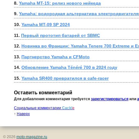
8. 
Yamaha MT-15: релиз нового нейкеда
9. 
Yamaha: водородная альтернатива электродвигателя
10. 
Yamaha MT-09 SP 2024
11. 
Первый прототип батарей от SBMC
12. 
Новинка во Франции: Yamaha Tenere 700 Extreme и Ex
13. 
Партнерство Yamaha и CFMoto
14. 
Обновление Yamaha Ténéré 700 в 2024 году
15. 
Yamaha SR400 превратился в cafe-racer
Оставить комментарий
Для добавления комментария требуется
зарегистрироваться
или
Социальные комментарии
Cackl
e
↑
Наверх
© 2026
moto-magazine.ru
.