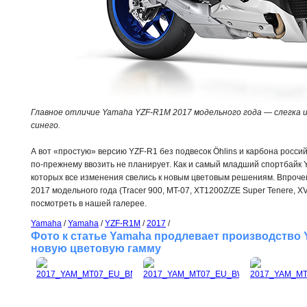
Главное отличие Yamaha YZF-R1M 2017 модельного года — слегка 
синего.
А вот «простую» версию YZF-R1 без подвесок Öhlins и карбона росси
по-прежнему ввозить не планирует. Как и самый младший спортбайк Y
которых все изменения свелись к новым цветовым решениям. Впрочем
2017 модельного года (Tracer 900, MT-07, XT1200Z/ZE Super Tenere,
посмотреть в нашей галерее.
Yamaha
/
Yamaha
/
YZF-R1M
/
2017
/
Фото к статье Yamaha продлевает производство 
новую цветовую гамму 