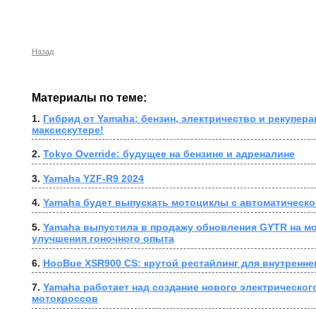
Назад
Материалы по теме:
1. 
Гибрид от Yamaha: бензин, электричество и рекупера
максискутере!
2. 
Tokyo Override: будущее на бензине и адреналине
3. 
Yamaha YZF-R9 2024
4. 
Yamaha будет выпускать мотоциклы с автоматическо
5. 
Yamaha выпустила в продажу обновления GYTR на мо
улучшения гоночного опыта
6. 
HooBue XSR900 CS: крутой рестайлинг для внутренне
7. 
Yamaha работает над создание нового электрического
мотокроссов