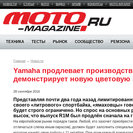
НОВОСТИ
/
СТАТЬИ
/
ФОТО
/
ВИДЕО
/
АРХИВ
/
КОНКУРСЫ
/
МОТО КАТАЛОГ
Moto Magazine
ТЕХНИКА
ТЕСТЫ
РЫНОК
СООБЩЕСТВО
РЕМЗОНА
Главная
→
Новости
Yamaha продлевает производство
демонстрирует новую цветовую 
28 сентября 2016
Представляя почти два года назад лимитированн
своего «литрового» спортбайка, «ямаховцы» гово
будет строго ограничено. Но спрос на основных 
высок, что выпуск R1M был продлён сначала на го
На европейском рынке порядок таков. Любой, кто захочет приобрести
отличаться слегка иным окрасом), должен будет заполнить специальн
которая начнёт свою работу с 11 октября. При этом каждый покупател