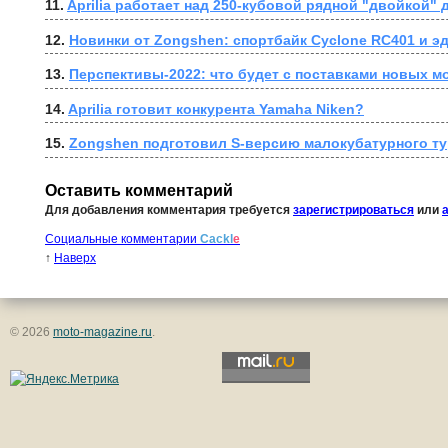
11. 
Aprilia работает над 250-кубовой рядной "двойкой" 
12. 
Новинки от Zongshen: спортбайк Cyclone RC401 и э
13. 
Перспективы-2022: что будет с поставками новых 
14. 
Aprilia готовит конкурента Yamaha Niken?
15. 
Zongshen подготовил S-версию малокубатурного т
Оставить комментарий
Для добавления комментария требуется
зарегистрироваться
или
Социальные комментарии
Cackl
e
↑
Наверх
© 2026
moto-magazine.ru
.