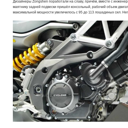
Дизайнеры Zongshen поработали на славу, причём, вместе с инженер
маятнику задней подвески пришёл консольный, рабочий объем двигате
максимальной мощности увеличилось с 95 до 113 лошадиных сил. Не