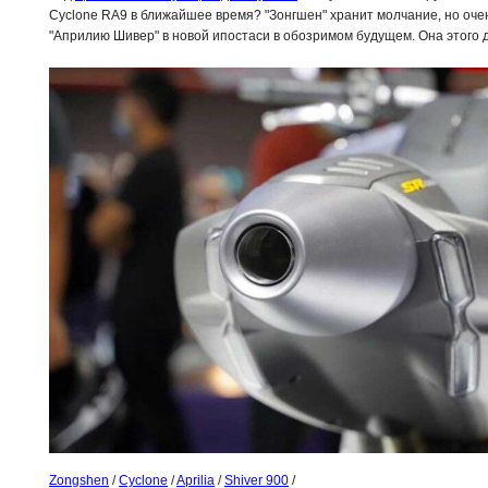
Cyclone RA9 в ближайшее время? "Зонгшен" хранит молчание, но очен
"Априлию Шивер" в новой ипостаси в обозримом будущем. Она этого 
Zongshen
/
Cyclone
/
Aprilia
/
Shiver 900
/