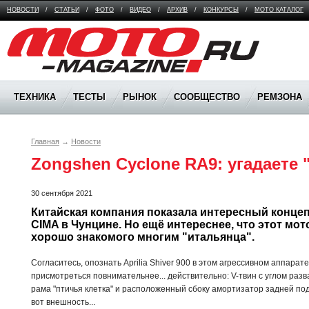
НОВОСТИ
/
СТАТЬИ
/
ФОТО
/
ВИДЕО
/
АРХИВ
/
КОНКУРСЫ
/
МОТО КАТАЛОГ
Moto Magazine
ТЕХНИКА
ТЕСТЫ
РЫНОК
СООБЩЕСТВО
РЕМЗОНА
Главная
→
Новости
Zongshen Cyclone RA9: угадаете 
30 сентября 2021
Китайская компания показала интересный концеп
CIMA в Чунцине. Но ещё интереснее, что этот мот
хорошо знакомого многим "итальянца".
Согласитесь, опознать Aprilia Shiver 900 в этом агрессивном аппарате
присмотреться повнимательнее... действительно: V-твин с углом разв
рама "птичья клетка" и расположенный сбоку амортизатор задней подв
вот внешность...