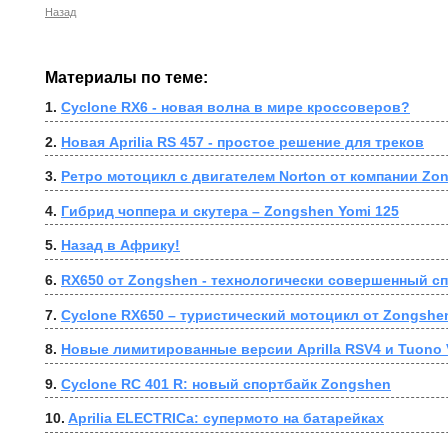
Назад
Материалы по теме:
1. 
Cyclone RX6 - новая волна в мире кроссоверов?
2. 
Новая Aprilia RS 457 - простое решение для треков
3. 
Ретро мотоцикл с двигателем Norton от компании Zo
4. 
Гибрид чоппера и скутера – Zongshen Yomi 125
5. 
Назад в Африку!
6. 
RX650 от Zongshen - технологически совершенный сп
7. 
Cyclone RX650 – туристический мотоцикл от Zongshe
8. 
Новые лимитированные версии Aprilla RSV4 и Tuono 
9. 
Cyclone RC 401 R: новый спортбайк Zongshen
10. 
Aprilia ELECTRICa: супермото на батарейках