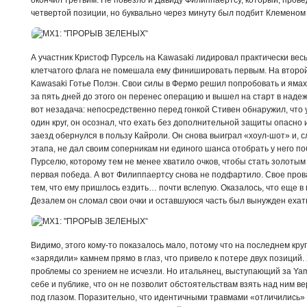
четвертой позиции, но буквально через минуту был подбит Клеменом 
А участник Кристоф Пурсель на Kawasaki лидировал практически весь
клетчатого флага не помешала ему финишировать первым. На второй
Kawasaki Готье Полэн. Свои силы в Фермо решил попробовать и ямах
за пять дней до этого он перенес операцию и вышел на старт в наде
вот незадача: непосредственно перед гонкой Стивен обнаружил, что 
один круг, он осознал, что ехать без дополнительной защиты опасно
заезд обернулся в пользу Кайроли. Он снова выиграл «хоул-шот» и, 
этапа, не дал своим соперникам ни единого шанса отобрать у него п
Пурселю, которому тем не менее хватило очков, чтобы стать золотым
первая победа. А вот Филиппаертсу снова не подфартило. Свое про
тем, что ему пришлось ездить… почти вслепую. Оказалось, что еще в
Дезалем он сломал свои очки и оставшуюся часть был вынужден ехать
Видимо, этого кому-то показалось мало, потому что на последнем круг
«зарядили» камнем прямо в глаз, что привело к потере двух позиций. 
проблемы со зрением не исчезли. Но итальянец, выступающий за Yam
себе и публике, что он не позволит обстоятельствам взять над ним в
под глазом. Поразительно, что идентичными травмами «отличились» т