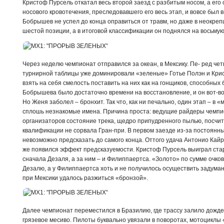
Кристоф Пурсель откатал весь второй заезд с разбитым носом, а его
носового кровотечения, преследовавшего его весь этап, и вовсе был 
Бобрышев не успел до конца оправиться от травм, но даже в неокре
шестой позиции, а в итоговой классификации он поднялся на восьмую
Через неделю чемпионат отправился за океан, в Мексику. Пе- ред че
турнирной таблицы уже доминировали «зеленые» Готье Полэн и Крист
взять на себя смелость поставить на них как на гонщиков, способных б
Бобрышева было достаточно времени на восстановление, и он вот-во
Но Женя заболел – бронхит. Так что, как ни печально, один этап – в
сплошь незнакомые имена. Причина проста: ведущие райдеры чемпи
организаторов состояние трека, щедро припудренного пылью, посчи
квалификации не сорвала Гран-при. В первом заезде из-за постоянны
невозможно предсказать до самого конца. Оттого удача Антонио Кай
же появился эффект предсказуемости. Кристоф Пурсель выиграл стар
сначала Дезаля, а за ним – и Филиппаертса. «Золото» по сумме очко
Дезалю, а у Филиппаертса хоть и не получилось осуществить задуман
при Мексики удалось разжиться «бронзой».
Далее чемпионат переместился в Бразилию, где трассу залило дожде
грязевое месиво. Пилоты буквально увязали в поворотах, мотоциклы 