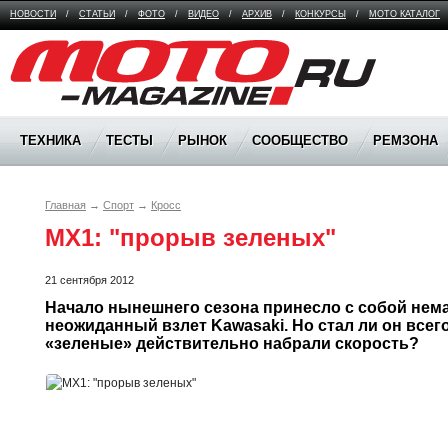
НОВОСТИ
/
СТАТЬИ
/
ФОТО
/
ВИДЕО
/
АРХИВ
/
КОНКУРСЫ
/
МОТО КАТАЛОГ
Moto Magazine
ТЕХНИКА
ТЕСТЫ
РЫНОК
СООБЩЕСТВО
РЕМЗОНА
Главная
→
Спорт
→
Кросс
MX1: "прорыв зеленых"
21 сентября 2012
Начало нынешнего сезона принесло с собой нема
неожиданный взлет Kawasaki. Но стал ли он всег
«зеленые» действительно набрали скорость?