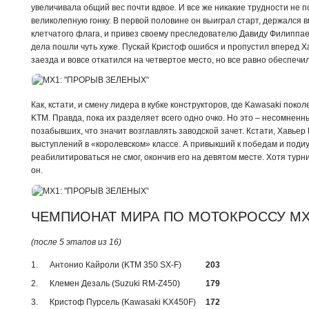
увеличивала общий вес почти вдвое. И все же никакие трудности не
великолепную гонку. В первой половине он выиграл старт, держался в
клетчатого флага, и привез своему преследователю Давиду Филиппаер
дела пошли чуть хуже. Пускай Кристоф ошибся и пропустил вперед Ха
заезда и вовсе откатился на четвертое место, но все равно обеспеч
Как, кстати, и смену лидера в кубке конструкторов, где Kawasaki по
KTM. Правда, пока их разделяет всего одно очко. Но это – несомнен
позабывших, что значит возглавлять заводской зачет. Кстати, Хавьер
выступлений в «королевском» классе. А привыкший к победам и поди
реабилитироваться не смог, окончив его на девятом месте. Хотя тур
он.
ЧЕМПИОНАТ МИРА ПО МОТОКРОССУ MX
(после 5 этапов из 16)
1.
Антонио Кайроли (KTM 350 SX-F)
203
2.
Клемен Дезаль (Suzuki RM-Z450)
179
3.
Кристоф Пурсель (Kawasaki KX450F)
172