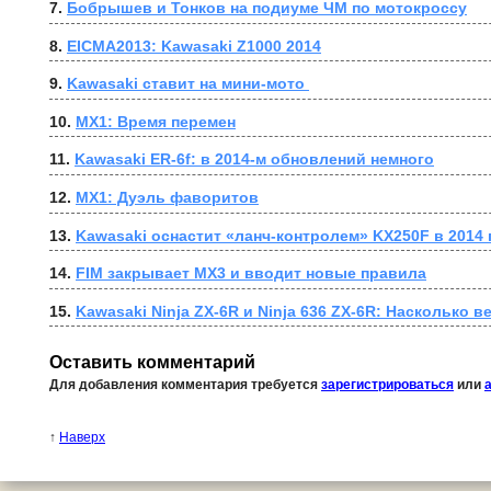
7. 
Бобрышев и Тонков на подиуме ЧМ по мотокроссу
8. 
EICMA2013: Kawasaki Z1000 2014
9. 
Kawasaki ставит на мини-мото 
10. 
MX1: Время перемен
11. 
Kawasaki ER-6f: в 2014-м обновлений немного
12. 
MX1: Дуэль фаворитов
13. 
Kawasaki оснастит «ланч-контролем» KX250F в 2014 
14. 
FIM закрывает MX3 и вводит новые правила
15. 
Kawasaki Ninja ZX-6R и Ninja 636 ZX-6R: Насколько 
Оставить комментарий
Для добавления комментария требуется
зарегистрироваться
или
↑
Наверх