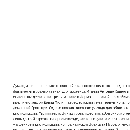
Думаю, излишне описывать настрой итальянских пилотов перед гонко
фактически в родных стенах. Для уроженца Италии Антонио Кайроли
ступень пьедестала на третьем этапе в Фермо – не самой его любимо
имел и его земляк Давид Филиппаертс, который из-за травмы ноги, по
домашний Гран- при. Однако начало гоночного уикэнда для обоих ита
квалификации: Филиппаертс финишировал шестым, а Антонио, к огор
лишь до 13-й строчки. В первом заезде, как только упала стартовая 
упущенное в квалификации, но под натиском француза Пурселя упус
окончил третьим. Не повезло и Давиду Филиппаертсу, который, прове