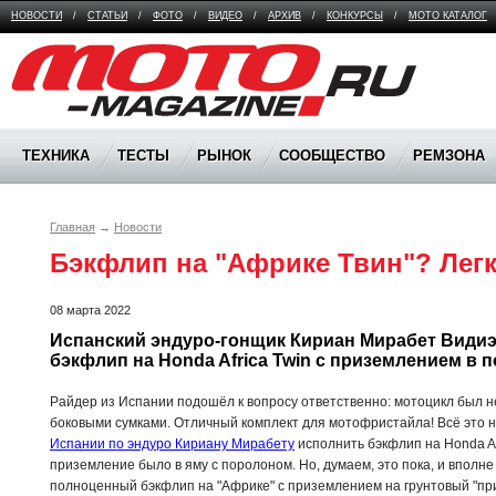
НОВОСТИ
/
СТАТЬИ
/
ФОТО
/
ВИДЕО
/
АРХИВ
/
КОНКУРСЫ
/
МОТО КАТАЛОГ
Moto Magazine
ТЕХНИКА
ТЕСТЫ
РЫНОК
СООБЩЕСТВО
РЕМЗОНА
Главная
→
Новости
Бэкфлип на "Африке Твин"? Легк
08 марта 2022
Испанский эндуро-гонщик Кириан Мирабет Видиэ
бэкфлип на Honda Africa Twin с приземлением в 
Райдер из Испании подошёл к вопросу ответственно: мотоцикл был не
боковыми сумками. Отличный комплект для мотофристайла! Всё это
Испании по эндуро Кириану Мирабету
исполнить бэкфлип на Honda Afr
приземление было в яму с поролоном. Но, думаем, это пока, и вполне
полноценный бэкфлип на "Африке" с приземлением на грунтовый "приё