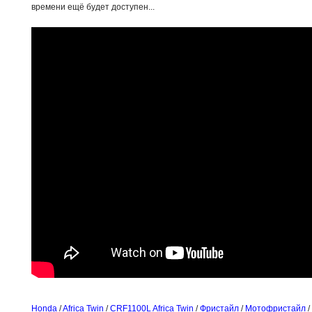
времени ещё будет доступен...
Honda
/
Africa Twin
/
CRF1100L Africa Twin
/
Фристайл
/
Мотофристайл
/