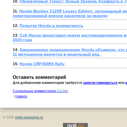
10. 
Обновлённый Турист: Новый Уровень Комфорта и Т
11. 
Honda Monkey Z125R Legacy Edition: легендарный ми
лимитированной версии раскупили за неделю
12. 
Попытки Honda в компактность
13. 
Cub House представил новую кастомизированную в
2024 года
14. 
Американское подразделение Honda объявило, что в
11 мотоциклов вернутся в модельный ряд. 
15. 
Honda CRF450RX Rally 
Оставить комментарий
Для добавления комментария требуется
зарегистрироваться
или
Социальные комментарии
Cackl
e
↑
Наверх
© 2026
moto-magazine.ru
.