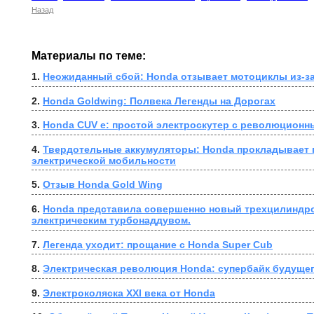
Назад
Материалы по теме:
1. 
Неожиданный сбой: Honda отзывает мотоциклы из-за
2. 
Honda Goldwing: Полвека Легенды на Дорогах
3. 
Honda CUV e: простой электроскутер с революционн
4. 
Твердотельные аккумуляторы: Honda прокладывает п
электрической мобильности
5. 
Отзыв Honda Gold Wing
6. 
Honda представила совершенно новый трехцилиндро
электрическим турбонаддувом.
7. 
Легенда уходит: прощание с Honda Super Cub
8. 
Электрическая революция Honda: супербайк будущег
9. 
Электроколяска XXI века от Honda