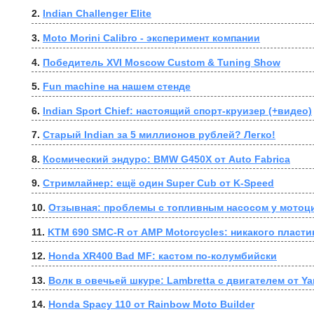
2. 
Indian Challenger Elite
3. 
Moto Morini Calibro - эксперимент компании
4. 
Победитель XVI Moscow Custom & Tuning Show
5. 
Fun machine на нашем стенде
6. 
Indian Sport Chief: настоящий спорт-круизер (+видео)
7. 
Старый Indian за 5 миллионов рублей? Легко!
8. 
Космический эндуро: BMW G450X от Auto Fabrica
9. 
Стримлайнер: ещё один Super Cub от K-Speed
10. 
Отзывная: проблемы с топливным насосом у мотоци
11. 
KTM 690 SMC-R от AMP Motorcycles: никакого пласти
12. 
Honda XR400 Bad MF: кастом по-колумбийски
13. 
Волк в овечьей шкуре: Lambretta с двигателем от Y
14. 
Honda Spacy 110 от Rainbow Moto Builder