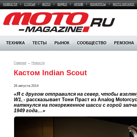
НОВОСТИ
/
СТАТЬИ
/
ФОТО
/
ВИДЕО
/
АРХИВ
/
КОНКУРСЫ
/
МОТО КАТАЛОГ
Moto Magazine
ТЕХНИКА
ТЕСТЫ
РЫНОК
СООБЩЕСТВО
РЕМЗОНА
Главная
→
Новости
Кастом Indian Scout 
26 августа 2014
«Я с другом отправился на север, чтобы взглян
W1
, - рассказывает Тони Праст из Analog Motorcycl
наткнулся на покореженное шасси с горой запчас
1949 года…»