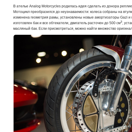
В ателье Analog Motorcycles родилась идея сделать из донора реплик
Мотоцикл преобразился до неузнаваемости: колеса собраны на втулк
изменена геометрия рамы, установлены новые амортизаторы Gazi и в
3
изготовлен бак и все обтекатели, двигатель расточен до 500 см
, уст
масляный бак. Если присмотреться, можно найти множество ориги