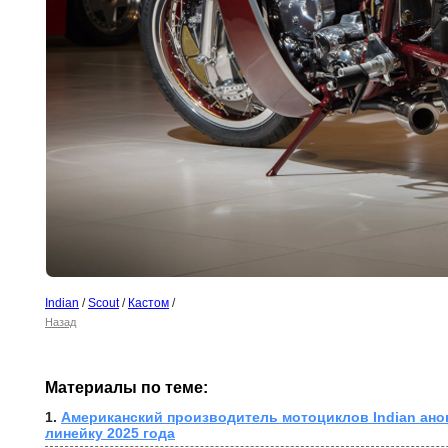
Indian
/
Scout
/
Кастом
/
Назад
Материалы по теме:
1. 
Американский производитель мотоциклов Indian ано
линейку 2025 года