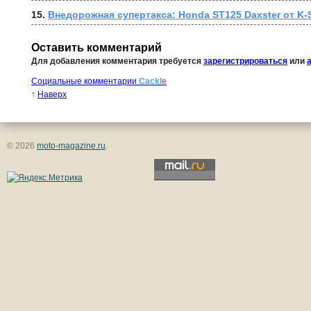
15. 
Внедорожная супертакса: Honda ST125 Daxster от K-
Оставить комментарий
Для добавления комментария требуется
зарегистрироваться
или
Социальные комментарии
Cackl
e
↑
Наверх
© 2026
moto-magazine.ru
.