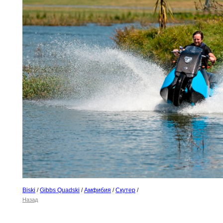
Biski
/
Gibbs Quadski
/
Амфибия
/
Скутер
/
Назад