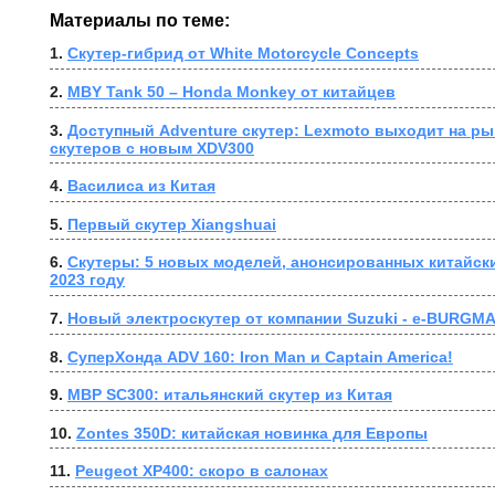
Материалы по теме:
1. 
Скутер-гибрид от White Motorcycle Concepts
2. 
MBY Tank 50 – Honda Monkey от китайцев
3. 
Доступный Adventure скутер: Lexmoto выходит на ры
скутеров с новым XDV300
4. 
Василиса из Китая
5. 
Первый скутер Xiangshuai
6. 
Скутеры: 5 новых моделей, анонсированных китайск
2023 году
7. 
Новый электроскутер от компании Suzuki - e-BURGM
8. 
СуперХонда ADV 160: Iron Man и Captain America!
9. 
MBP SC300: итальянский скутер из Китая
10. 
Zontes 350D: китайская новинка для Европы
11. 
Peugeot XP400: скоро в салонах