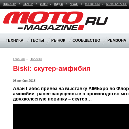
НОВОСТИ
/
СТАТЬИ
/
ФОТО
/
ВИДЕО
/
АРХИВ
/
КОНКУРСЫ
/
МОТО КАТАЛОГ
Moto Magazine
ТЕХНИКА
ТЕСТЫ
РЫНОК
СООБЩЕСТВО
РЕМЗОНА
Главная
→
Новости
Biski: скутер-амфибия
03 ноября 2015
Алан Гиббс привез на выставку AIMExpo во Флори
амфибии: ранее запущенные в производство мотов
двухколесную новинку – скутер…