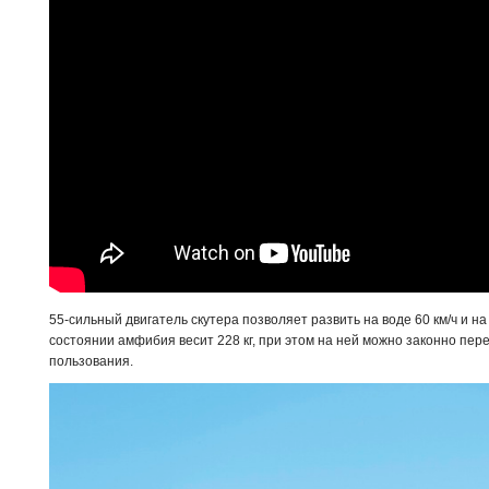
55-сильный двигатель скутера позволяет развить на воде 60 км/ч и на
состоянии амфибия весит 228 кг, при этом на ней можно законно пер
пользования.