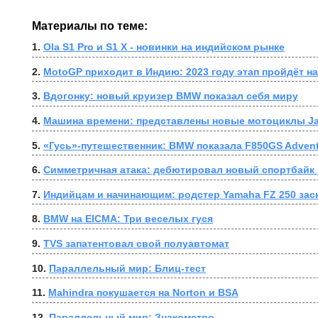
Материалы по теме:
1. 
Ola S1 Pro и S1 X - новинки на индийском рынке
2. 
MotoGP приходит в Индию: 2023 году этап пройдёт н
3. 
Вдогонку: новый круизер BMW показал себя миру
4. 
Машина времени: представлены новые мотоциклы J
5. 
«Гусь»-путешественник: BMW показала F850GS Adven
6. 
Симметричная атака: дебютировал новый спортбай
7. 
Индийцам и начинающим: родстер Yamaha FZ 250 зас
8. 
BMW на EICMA: Три веселых гуся
9. 
TVS запатентовал свой полуавтомат
10. 
Параллельный мир: Блиц-тест
11. 
Mahindra покушается на Norton и BSA
12. 
Параллельный мир: Знакомство