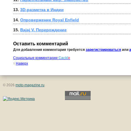
13. 
3D-разметка в Индии
14. 
Опровержение Royal Enfield
15. 
Bajaj V. Перерождение
Оставить комментарий
Для добавления комментария требуется
зарегистрироваться
или
Социальные комментарии
Cackl
e
↑
Наверх
© 2026
moto-magazine.ru
.