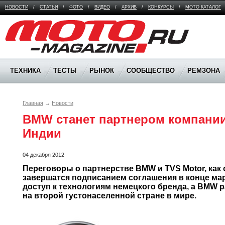
НОВОСТИ
/
СТАТЬИ
/
ФОТО
/
ВИДЕО
/
АРХИВ
/
КОНКУРСЫ
/
МОТО КАТАЛОГ
Moto Magazine
ТЕХНИКА
ТЕСТЫ
РЫНОК
СООБЩЕСТВО
РЕМЗОНА
Главная
→
Новости
BMW станет партнером компании 
Индии
04 декабря 2012
Переговоры о партнерстве BMW и TVS Motor, как о
завершатся подписанием соглашения в конце март
доступ к технологиям немецкого бренда, а BMW р
на второй густонаселенной стране в мире.