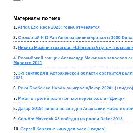
Материалы по теме:
1. 
Africa Eco Race 2023: гонка отменяется
2. 
Стоковый H-D Pan America финишировал в 1000 Duna
3. 
Никита Мазепин выиграл «Шёлковый путь» в классе
4. 
Российский гонщик Александр Максимов завоевал се
Марокко 2021
5. 
3-5 сентября в Астраханской области состоится ралли
2021
6. 
Рики Брабек на Honda выиграл «Дакар 2020» (+видео
7. 
Motul в третий раз стал партнером ралли «Дакар»
8. 
Дакар-2019: новый вызов для Анастасии Нифонтово
9. 
Can-Am Maverick X3 победил на ралли Dakar 2018
10. 
Сергей Карякин: кино для всех (+видео)