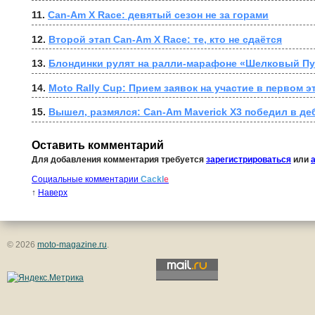
11. 
Can-Am X Race: девятый сезон не за горами
12. 
Второй этап Can-Am X Race: те, кто не сдаётся
13. 
Блондинки рулят на ралли-марафоне «Шелковый Пут
14. 
Moto Rally Cup: Прием заявок на участие в первом э
15. 
Вышел, размялся: Can-Am Maverick X3 победил в де
Оставить комментарий
Для добавления комментария требуется
зарегистрироваться
или
Социальные комментарии
Cackl
e
↑
Наверх
© 2026
moto-magazine.ru
.