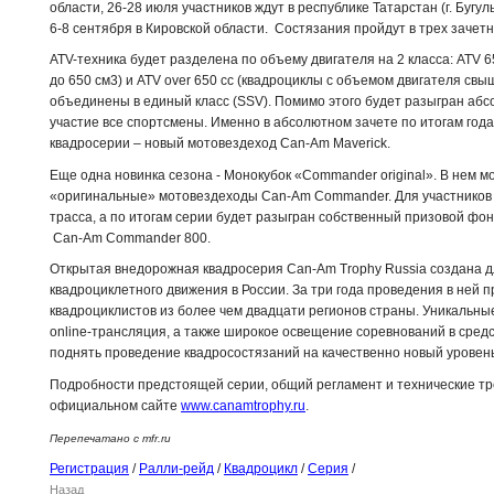
области, 26-28 июля участников ждут в республике Татарстан (г. Буг
6-8 сентября в Кировской области. Состязания пройдут в трех зачет
ATV-техника будет разделена по объему двигателя на 2 класса: ATV 
до 650 см3) и ATV over 650 сс (квадроциклы с объемом двигателя свы
объединены в единый класс (SSV). Помимо этого будет разыгран абс
участие все спортсмены. Именно в абсолютном зачете по итогам года
квадросерии – новый мотовездеход Can-Am Maverick.
Еще одна новинка сезона - Монокубок «Commander original». В нем мо
«оригинальные» мотовездеходы Can-Am Commander. Для участников э
трасса, а по итогам серии будет разыгран собственный призовой фо
Can-Am Commander 800.
Открытая внедорожная квадросерия Can-Am Trophy Russia создана д
квадроциклетного движения в России. За три года проведения в ней п
квадроциклистов из более чем двадцати регионов страны. Уникальны
online-трансляция, а также широкое освещение соревнований в сре
поднять проведение квадросостязаний на качественно новый уровен
Подробности предстоящей серии, общий регламент и технические тр
официальном сайте
www.canamtrophy.ru
.
Перепечатано с mfr.ru
Регистрация
/
Ралли-рейд
/
Квадроцикл
/
Серия
/
Назад