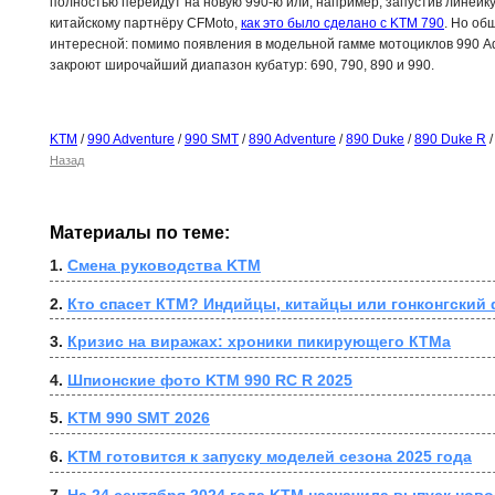
полностью перейдут на новую 990-ю или, например, запустив линейку
китайскому партнёру CFMoto,
как это было сделано с KTM 790
. Но об
интересной: помимо появления в модельной гамме мотоциклов 990 Ad
закроют широчайший диапазон кубатур: 690, 790, 890 и 990.
KTM
/
990 Adventure
/
990 SMT
/
890 Adventure
/
890 Duke
/
890 Duke R
/
Назад
Материалы по теме:
1. 
Смена руководства KTM
2. 
Кто спасет КТМ? Индийцы, китайцы или гонконгский
3. 
Кризис на виражах: хроники пикирующего КТМа
4. 
Шпионские фото KTM 990 RC R 2025
5. 
KTM 990 SMT 2026
6. 
KTM готовится к запуску моделей сезона 2025 года
7. 
На 24 сентября 2024 года KTM назначила выпуск ново