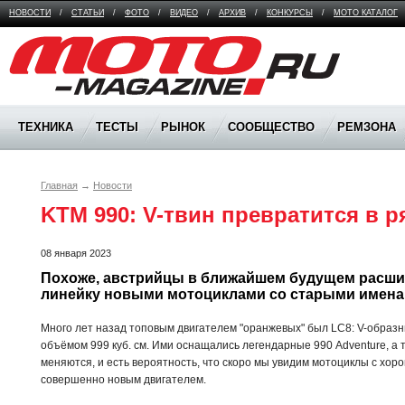
НОВОСТИ
/
СТАТЬИ
/
ФОТО
/
ВИДЕО
/
АРХИВ
/
КОНКУРСЫ
/
МОТО КАТАЛОГ
Moto Magazine
ТЕХНИКА
ТЕСТЫ
РЫНОК
СООБЩЕСТВО
РЕМЗОНА
Главная
→
Новости
KTM 990: V-твин превратится в 
08 января 2023
Похоже, австрийцы в ближайшем будущем расши
линейку новыми мотоциклами со старыми имена
Много лет назад топовым двигателем "оранжевых" был LC8: V-образ
объёмом 999 куб. см. Ими оснащались легендарные 990 Adventure, а 
меняются, и есть вероятность, что скоро мы увидим мотоциклы с хо
совершенно новым двигателем.