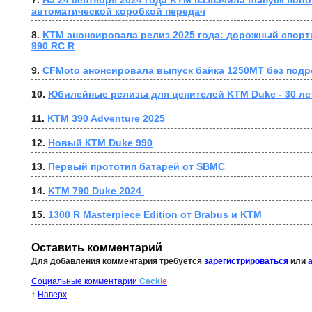
автоматической коробкой передач
8. 
KTM анонсировала релиз 2025 года: дорожный спорт
990 RC R
9. 
CFMoto анонсировала выпуск байка 1250MT без под
10. 
﻿Юбилейные релизы для ценителей KTM Duke - 30 ле
11. 
KTM 390 Adventure 2025 
12. 
Новый КТМ Duke 990
13. 
Первый прототип батарей от SBMC
14. 
KTM 790 Duke 2024 
15. 
1300 R Masterpiece Edition от Brabus и KTM
Оставить комментарий
Для добавления комментария требуется
зарегистрироваться
или
Социальные комментарии
Cackl
e
↑
Наверх