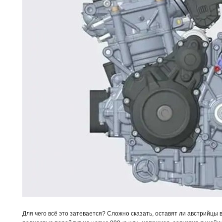
Для чего всё это затевается? Сложно сказать, оставят ли австрийцы 