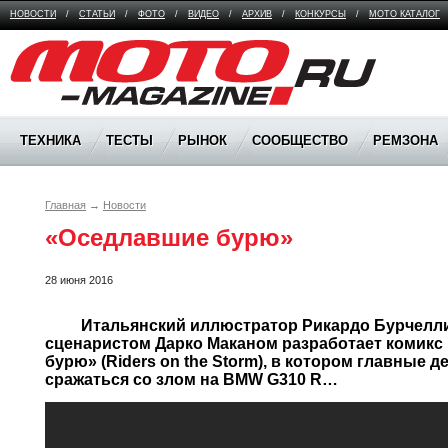
НОВОСТИ
/
СТАТЬИ
/
ФОТО
/
ВИДЕО
/
АРХИВ
/
КОНКУРСЫ
/
МОТО КАТАЛОГ
Moto Magazine
ТЕХНИКА
ТЕСТЫ
РЫНОК
СООБЩЕСТВО
РЕМЗОНА
Главная
→
Новости
«Оседлавшие бурю»
28 июня 2016
	 Итальянский иллюстратор Рикардо Бурчелли совместно с хорватским 
сценаристом Дарко Маканом разработает комикс
бурю» (Riders on the Storm), в котором главные 