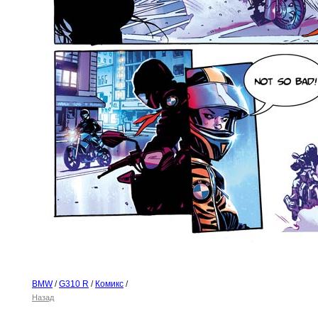
BMW
/
G310 R
/
Комикс
/
Назад