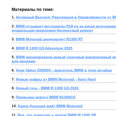
Материалы по теме:
1. 
Активный Выхлоп: Революция в Управляемости от B
2. 
BMW отзывает мотоциклы R18 из-за риска возгорания
владельцам предложен бесплатный ремонт
3. 
BMW Motorrad анонсируют R1300 RT
4. 
BMW R 1300 GS Adventure 2025
5. 
BMW анонсировала новый гоночный внедорожный мо
для продажи
6. 
Voge Valico DS900X - двигатель BMW в теле китайца
7. 
Новые кофры от BMW Motorrad - Vario Hard
8. 
Новый гусь - BMW R 1300 GS 2024 
9. 
Премьера нового BMW R1300GS
10. 
Какое будущее ждёт BMW Motorrad
11. 
Все, что известно о новом BMW M 1000 XR