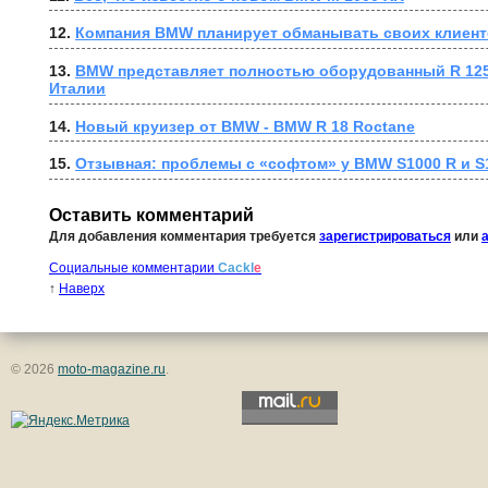
12. 
Компания BMW планирует обманывать своих клиен
13. 
BMW представляет полностью оборудованный R 1250 G
Италии
14. 
Новый круизер от BMW - BMW R 18 Roctane
15. 
Отзывная: проблемы с «софтом» у BMW S1000 R и S
Оставить комментарий
Для добавления комментария требуется
зарегистрироваться
или
Социальные комментарии
Cackl
e
↑
Наверх
© 2026
moto-magazine.ru
.