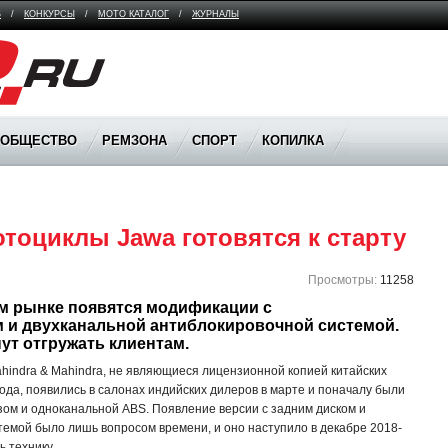
В
/
КОНКУРСЫ
/
МОТО КАТАЛОГ
/
ЖУРНАЛЫ
ООБЩЕСТВО
РЕМЗОНА
СПОРТ
КОПИЛКА
тоциклы Jawa готовятся к старту
Просмотры:
11258
м рынке появятся модификации с 
 и двухканальной антиблокировочной системой. 
ут отгружать клиентам.
hindra & Mahindra, не являющиеся лицензионной копией китайских
года, появились в салонах индийских дилеров в марте и поначалу были
ом и одноканальной ABS. Появление версии с задним диском и
темой было лишь вопросом времени, и оно наступило в декабре 2018-
ь технику.