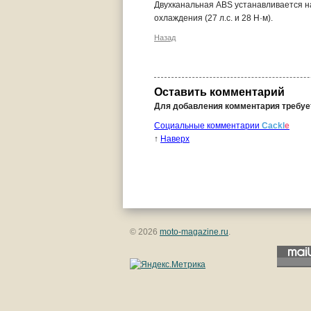
Двухканальная ABS устанавливается н
охлаждения (27 л.с. и 28 Н·м).
Назад
Оставить комментарий
Для добавления комментария требу
Социальные комментарии
Cackl
e
↑
Наверх
© 2026
moto-magazine.ru
.