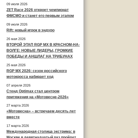
09 июля 2026
ZET Race 2026 откроет чемпионат
ФМСМО и станет его первым этапом
09 июля 2026
Rift: новый игрок в эндуро
26 мая 2026
ВТОРОЙ ЭТАП RGP MX В КРАСНОМ-НА-
ВОЛГЕ: НОВЫЕ ЛИДЕРЫ, ГРОМКИЕ
ПОБЕДЫ И АНШЛАГ НА ТРИБУНАХ
25 мая 2026
RGP MX 2026: сезон российского
мотокросса набирает ход
07 апреля 2026
Стенд Optimax стал центром
притяжения на «Мотовесне-2026»
27 марта 2026
«Мотовесна» – встречаем десять лет
вместе
17 марта 2026
Международная столица экстрима: в
Москве в девятнадцатый раз пройдет