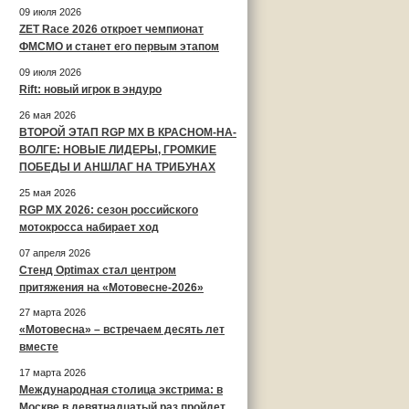
09 июля 2026
ZET Race 2026 откроет чемпионат
ФМСМО и станет его первым этапом
09 июля 2026
Rift: новый игрок в эндуро
26 мая 2026
ВТОРОЙ ЭТАП RGP MX В КРАСНОМ-НА-
ВОЛГЕ: НОВЫЕ ЛИДЕРЫ, ГРОМКИЕ
ПОБЕДЫ И АНШЛАГ НА ТРИБУНАХ
25 мая 2026
RGP MX 2026: сезон российского
мотокросса набирает ход
07 апреля 2026
Стенд Optimax стал центром
притяжения на «Мотовесне-2026»
27 марта 2026
«Мотовесна» – встречаем десять лет
вместе
17 марта 2026
Международная столица экстрима: в
Москве в девятнадцатый раз пройдет