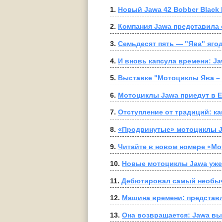
1. 
Новый Jawa 42 Bobber Black M
2. 
Компания Jawa представила
3. 
Семьдесят пять — "Ява" яго
4. 
И вновь капсула времени: Ja
5. 
Выставке "Мотоциклы Ява – 
6. 
Мотоциклы Jawa приедут в 
7. 
Отступление от традиций: ка
8. 
«Продвинутые» мотоциклы Ja
9. 
Читайте в новом номере «Мот
10. 
Новые мотоциклы Jawa уже
11. 
Дебютировал самый необы
12. 
Машина времени: представ
13. 
Она возвращается: Jawa в