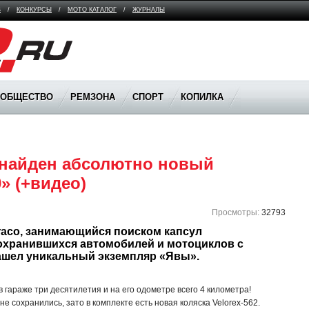
В
/
КОНКУРСЫ
/
МОТО КАТАЛОГ
/
ЖУРНАЛЫ
ООБЩЕСТВО
РЕМЗОНА
СПОРТ
КОПИЛКА
 найден абсолютно новый 
» (+видео)
Просмотры:
32793
aco, занимающийся поиском капсул 
сохранившихся автомобилей и мотоциклов с 
шел уникальный экземпляр «Явы».
 гараже три десятилетия и на его одометре всего 4 километра!
е сохранились, зато в комплекте есть новая коляска Velorex-562.