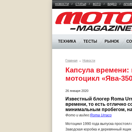
НОВОСТИ
/
СТАТЬИ
/
ФОТО
/
ВИДЕО
/
АРХИ
Moto Magazine
ТЕХНИКА
ТЕСТЫ
РЫНОК
С
Главная
→
Новости
Капсула времени:
мотоцикл «Ява-350
26 января 2020
Известный блогер Roma Urr
времени, то есть отлично 
минимальным пробегом, на
Фото и видео:
Roma Urraco
Мотоцикл 1990 года выпуска простоял в
Заводская коробка и деревянный ящик н