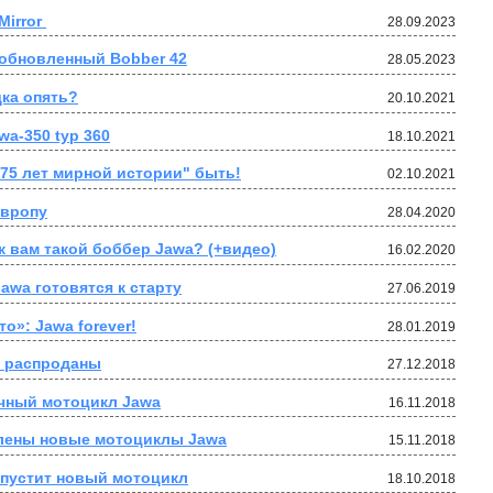
irror 
28.09.2023
 обновленный Bobber 42
28.05.2023
дка опять?
20.10.2021
wa-350 typ 360
18.10.2021
75 лет мирной истории" быть!
02.10.2021
Европу
28.04.2020
к вам такой боббер Jawa? (+видео)
16.02.2020
wa готовятся к старту
27.06.2019
о»: Jawa forever!
28.01.2019
 распроданы
27.12.2018
чный мотоцикл Jawa
16.11.2018
лены новые мотоциклы Jawa
15.11.2018
ыпустит новый мотоцикл
18.10.2018