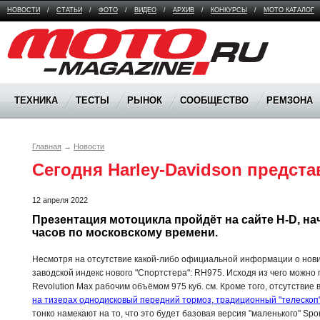
НОВОСТИ
/
СТАТЬИ
/
ФОТО
/
ВИДЕО
/
АРХИВ
/
КОНКУРСЫ
/
МОТО КАТАЛОГ
Moto Magazine
ТЕХНИКА
ТЕСТЫ
РЫНОК
СООБЩЕСТВО
РЕМЗОНА
Главная
→
Новости
Сегодня Harley-Davidson предста
12 апреля 2022
Презентация мотоцикла пройдёт на сайте H-D, нач
часов по московскому времени.
Несмотря на отсутствие какой-либо официальной информации о нови
заводской индекс нового "Спортстера": RH975. Исходя из чего можно 
Revolution Max рабочим объёмом 975 куб. см. Кроме того, отсутствие в
на тизерах однодисковый передний тормоз, традиционный "телескоп"
тонко намекают на то, что это будет базовая версия "маленького" Spo