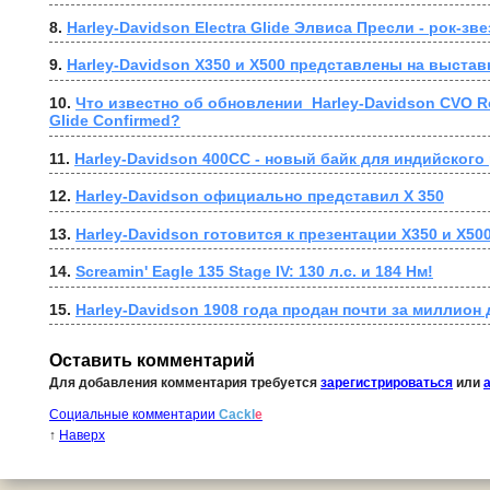
8. 
Harley-Davidson Electra Glide Элвиса Пресли - рок-з
9. 
Harley-Davidson X350 и X500 представлены на выстав
10. 
Что известно об обновлении  Harley-Davidson CVO Roa
Glide Confirmed?
11. 
Harley-Davidson 400CC - новый байк для индийского
12. 
Harley-Davidson официально представил X 350
13. 
Harley-Davidson готовится к презентации X350 и X500
14. 
Screamin' Eagle 135 Stage IV: 130 л.с. и 184 Нм!
15. 
Harley-Davidson 1908 года продан почти за миллион
Оставить комментарий
Для добавления комментария требуется
зарегистрироваться
или
Социальные комментарии
Cackl
e
↑
Наверх