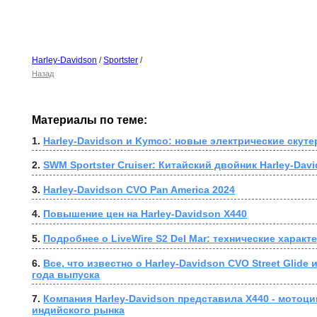
Harley-Davidson
/
Sportster
/
Назад
Материалы по теме:
1. 
Harley-Davidson и Kymco: новые электрические скут
2. 
SWM Sportster Cruiser: Китайский двойник Harley-Dav
3. 
Harley-Davidson CVO Pan America 2024
4. 
Повышение цен на Harley-Davidson X440
5. 
Подробнее о LiveWire S2 Del Mar: технические характ
6. 
Все, что известно о Harley-Davidson CVO Street Glide 
года выпуска
7. 
Компания Harley-Davidson представила X440 - мотоци
индийского рынка