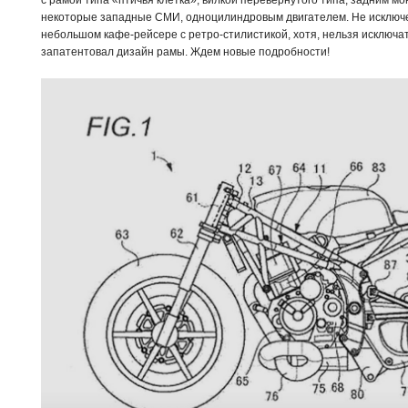
с рамой типа «птичья клетка», вилкой перевернутого типа, задним м
некоторые западные СМИ, одноцилиндровым двигателем. Не исключен
небольшом кафе-рейсере с ретро-стилистикой, хотя, нельзя исключать
запатентовал дизайн рамы. Ждем новые подробности!