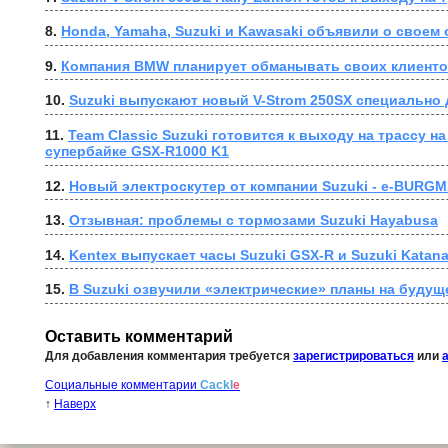
8. 
Honda, Yamaha, Suzuki и Kawasaki объявили о своем
9. 
Компания BMW планирует обманывать своих клиент
10. 
Suzuki выпускают новый V-Strom 250SX специально 
11. 
Team Classic Suzuki готовится к выходу на трассу н
супербайке GSX-R1000 K1
12. 
Новый электроскутер от компании Suzuki - e-BURG
13. 
Отзывная: проблемы с тормозами Suzuki Hayabusa
14. 
Kentex выпускает часы Suzuki GSX-R и Suzuki Katan
15. 
В Suzuki озвучили «электрические» планы на будущ
Оставить комментарий
Для добавления комментария требуется
зарегистрироваться
или
Социальные комментарии
Cackl
e
↑
Наверх