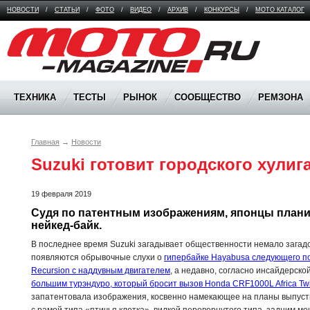
НОВОСТИ
/
СТАТЬИ
/
ФОТО
/
ВИДЕО
/
АРХИВ
/
КОНКУРСЫ
/
МОТО КАТАЛОГ
Moto Magazine
ТЕХНИКА
ТЕСТЫ
РЫНОК
СООБЩЕСТВО
РЕМЗОНА
Главная
→
Новости
Suzuki готовит городского хулиг
19 февраля 2019
Судя по патентным изображениям, японцы плани
нейкед-байк.
В последнее время Suzuki загадывает общественности немало загад
появляются обрывочные слухи о
гипербайке Hayabusa следующего п
Recursion с наддувным двигателем
, а недавно, согласно инсайдерско
большим турэндуро, который бросит вызов Honda CRF1000L Africa Tw
запатентовала изображения, косвенно намекающее на планы выпусти