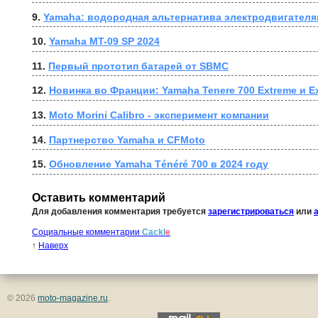
9. 
Yamaha: водородная альтернатива электродвигателя
10. 
Yamaha MT-09 SP 2024
11. 
Первый прототип батарей от SBMC
12. 
Новинка во Франции: Yamaha Tenere 700 Extreme и Ex
13. 
Moto Morini Calibro - эксперимент компании
14. 
Партнерство Yamaha и CFMoto
15. 
Обновление Yamaha Ténéré 700 в 2024 году
Оставить комментарий
Для добавления комментария требуется
зарегистрироваться
или
Социальные комментарии
Cackl
e
↑
Наверх
© 2026
moto-magazine.ru
.