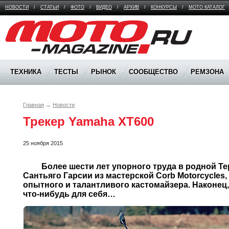
НОВОСТИ
/
СТАТЬИ
/
ФОТО
/
ВИДЕО
/
АРХИВ
/
КОНКУРСЫ
/
МОТО КАТАЛОГ
Moto Magazine
ТЕХНИКА
ТЕСТЫ
РЫНОК
СООБЩЕСТВО
РЕМЗОНА
Главная
→
Новости
Трекер Yamaha XT600
25 ноября 2015
	 Более шести лет упорного труда в родной Террассе понадобилось 
Сантьяго Гарсии из мастерской Corb Motorcycles,
опытного и талантливого кастомайзера. Наконец,