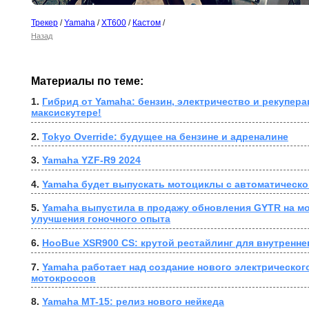
Трекер
/
Yamaha
/
XT600
/
Кастом
/
Назад
Материалы по теме:
1. 
Гибрид от Yamaha: бензин, электричество и рекупера
максискутере!
2. 
Tokyo Override: будущее на бензине и адреналине
3. 
Yamaha YZF-R9 2024
4. 
Yamaha будет выпускать мотоциклы с автоматическо
5. 
Yamaha выпустила в продажу обновления GYTR на мо
улучшения гоночного опыта
6. 
HooBue XSR900 CS: крутой рестайлинг для внутренне
7. 
Yamaha работает над создание нового электрического
мотокроссов
8. 
Yamaha MT-15: релиз нового нейкеда