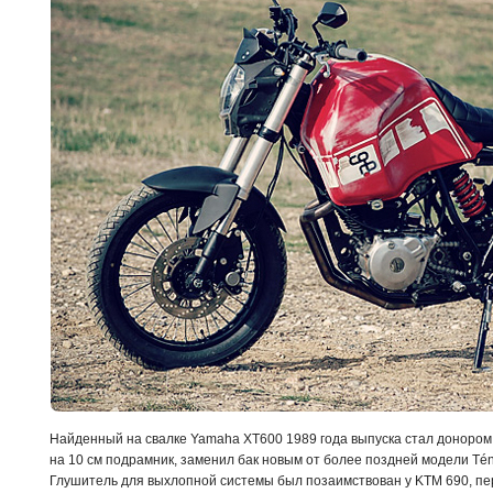
Найденный на свалке Yamaha XT600 1989 года выпуска стал донором 
на 10 см подрамник, заменил бак новым от более поздней модели Tén
Глушитель для выхлопной системы был позаимствован у KTM 690, пе