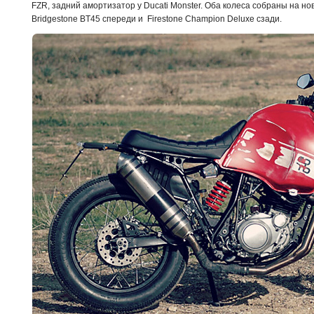
FZR, задний амортизатор у Ducati Monster. Оба колеса собраны на н
Bridgestone BT45 спереди и Firestone Champion Deluxe сзади.