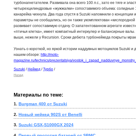
турбонагнетателем. Развивала она всего 100 л.с., зато ее тяге и эла
четырехцилиндровые «жужжалки» сопоставимого объема: солидные 10
канарейка чихнула. Два года спустя в Suzuki напомнили о концепции 
параметры не сообщались, но он также укомплектован «кислородной 
развивает сопоставимую отдачу. О запатентованном агрегате известн
«птичья клетка», имеет компактный интеркулер и балансирные валы.
выше, нежели у Recursion. Сроки дебюта турбонейкеда покрыты мрак
Узнать о короткой, но яркой истории наддувных мотоциклов Suzuki и 
нашем обзоре:
http://moto-
magazine.ru/technics/prezentatsiya/vostok_i_zapad_nadduvnye_monstry
Suzuki
/
Нейкед
/
Турбо
/
Назад
Материалы по теме:
1. 
Burgman 400 от Suzuki
2. 
Новый нейкед 902S от Benelli
3. 
Suzuki GSX-S1000GX 2024
4. 
Первый прототип батарей от SBMC