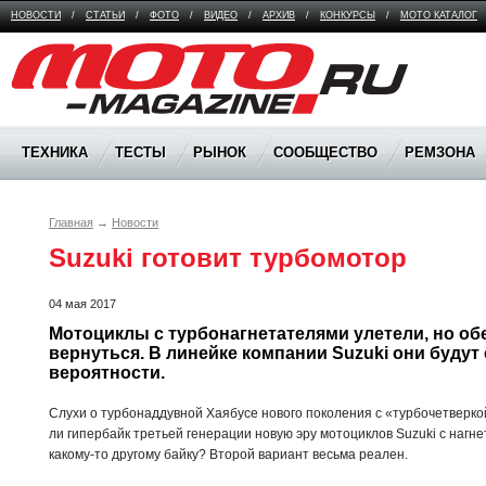
НОВОСТИ
/
СТАТЬИ
/
ФОТО
/
ВИДЕО
/
АРХИВ
/
КОНКУРСЫ
/
МОТО КАТАЛОГ
Moto Magazine
ТЕХНИКА
ТЕСТЫ
РЫНОК
СООБЩЕСТВО
РЕМЗОНА
Главная
→
Новости
Suzuki готовит турбомотор
04 мая 2017
Мотоциклы с турбонагнетателями улетели, но об
вернуться. В линейке компании Suzuki они будут 
вероятности.
Слухи о турбонаддувной Хаябусе нового поколения с «турбочетверкой
ли гипербайк третьей генерации новую эру мотоциклов Suzuki с нагн
какому-то другому байку? Второй вариант весьма реален.