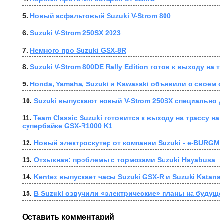
5. 
Новый асфальтовый Suzuki V-Strom 800
6. 
Suzuki V-Strom 250SX 2023
7. 
Немного про Suzuki GSX-8R
8. 
Suzuki V-Strom 800DE Rally Edition готов к выходу н
9. 
Honda, Yamaha, Suzuki и Kawasaki объявили о своем
10. 
Suzuki выпускают новый V-Strom 250SX специально 
11. 
Team Classic Suzuki готовится к выходу на трассу н
супербайке GSX-R1000 K1
12. 
Новый электроскутер от компании Suzuki - e-BURG
13. 
Отзывная: проблемы с тормозами Suzuki Hayabusa
14. 
Kentex выпускает часы Suzuki GSX-R и Suzuki Katan
15. 
В Suzuki озвучили «электрические» планы на будущ
Оставить комментарий