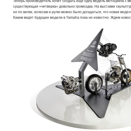
Теперь производитель хочет создать еще одну модель мотоцикла с м
существующая «четверка» довольно громоздка. На выставке скульпт
но по вилке, колесам и рулю можно было догадаться, что новая моде
Каким видят будущее модели в Yamaha пока не известно. Ждем новос