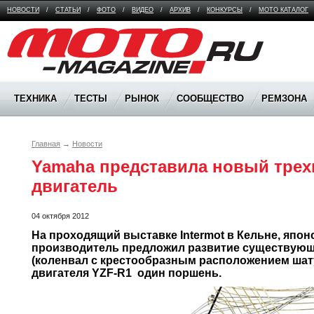
НОВОСТИ
/
СТАТЬИ
/
ФОТО
/
ВИДЕО
/
АРХИВ
/
КОНКУРСЫ
/
МОТО КАТАЛОГ
Moto Magazine
ТЕХНИКА
ТЕСТЫ
РЫНОК
СООБЩЕСТВО
РЕМЗОНА
Главная
→
Новости
Yamaha представила новый тре
двигатель
04 октября 2012
На проходящий выставке Intermot в Кельне, японс
производитель предложил развитие существующе
(коленвал с крестообразным расположением шату
двигателя YZF-R1  один поршень.