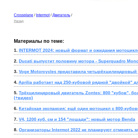
Crossplane
/
Intermot
/
Двигатель
/
Назад
Материалы по теме:
1. 
INTERMOT 2024: новый формат и ожидания мотоцикл
2. 
Ducati выпустит половину мотора - Superquadro Mon
3. 
Voge Motorcycles представила четырёхцилиндровый
4. 
Aprilia работает над 250-кубовой рядной "двойкой" д
5. 
Трёхцилиндровый двигатель Zontes: 800 "кубов", бол
(+видео)
6. 
Китайская экспансия: ещё один мотоцикл с 800-кубов
7. 
V4, 1200 куб. см и 154 "лошади": новый мотор Benda
8. 
Организаторы Intermot 2022 не планируют отменять 