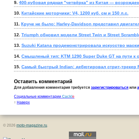
9. 
400-кубовая рядная "четвёрка" из Китая — возрожде
10. 
Китайские моторчики: V4, 1200 куб. см и 150 л.с.
11. 
Круче не было: Harley-Davidson представил двигате
12. 
Triumph обновил модели Street Twin и Street Scrambl
13. 
Suzuki Katana продемонстрировала искусство маск
14. 
Смышленый тип: KTM 1290 Super Duke GT на пути к
15. 
Самый быстрый Indian: дебютировал стрит-трекер 
Оставить комментарий
Для добавления комментария требуется
зарегистрироваться
или
Социальные комментарии
Cackl
e
↑
Наверх
© 2026
moto-magazine.ru
.