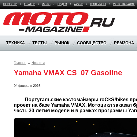
НОВОСТИ
/
СТАТЬИ
/
ФОТО
/
ВИДЕО
/
АРХИВ
/
КОНКУРСЫ
/
МОТО КАТАЛОГ
Moto Magazine
ТЕХНИКА
ТЕСТЫ
РЫНОК
СООБЩЕСТВО
РЕМЗОНА
Главная
→
Новости
Yamaha VMAX CS_07 Gasoline
04 февраля 2016
	 Португальские кастомайзеры roCkS!bikes представили свой новый 
проект на базе Yamaha VMAX. Мотоцикл заказал б