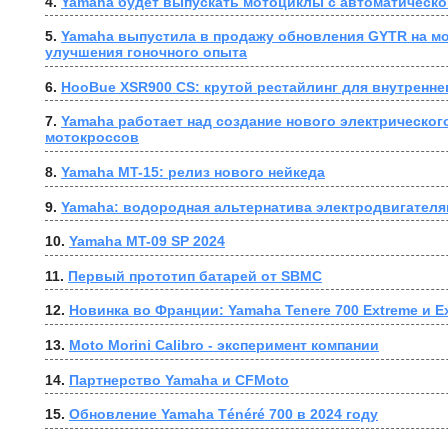
4. 
Yamaha будет выпускать мотоциклы с автоматическо
5. 
Yamaha выпустила в продажу обновления GYTR на мо
улучшения гоночного опыта
6. 
HooBue XSR900 CS: крутой рестайлинг для внутренне
7. 
Yamaha работает над создание нового электрического
мотокроссов
8. 
Yamaha MT-15: релиз нового нейкеда
9. 
Yamaha: водородная альтернатива электродвигателя
10. 
Yamaha MT-09 SP 2024
11. 
Первый прототип батарей от SBMC
12. 
Новинка во Франции: Yamaha Tenere 700 Extreme и Ex
13. 
Moto Morini Calibro - эксперимент компании
14. 
Партнерство Yamaha и CFMoto
15. 
Обновление Yamaha Ténéré 700 в 2024 году