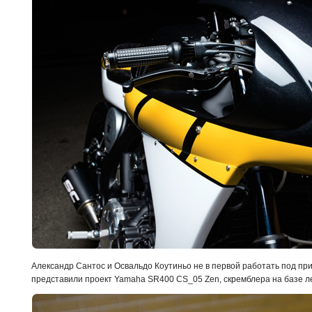
Александр Сантос и Освальдо Коутиньо не в первой работать под пр
представили проект Yamaha SR400 CS_05 Zen, скремблера на базе л