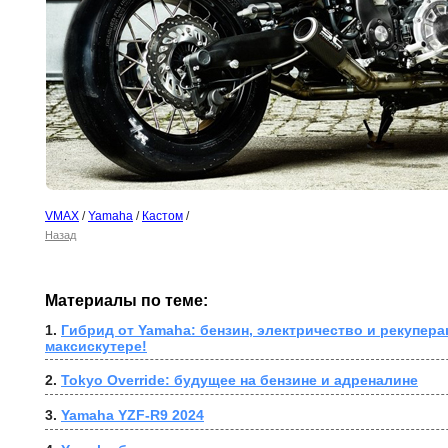
VMAX
/
Yamaha
/
Кастом
/
Назад
Материалы по теме:
1. 
Гибрид от Yamaha: бензин, электричество и рекупера
максискутере!
2. 
Tokyo Override: будущее на бензине и адреналине
3. 
Yamaha YZF-R9 2024