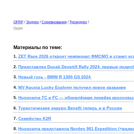
OFRP
/
Эндуро
/
Соревнования
/
Турэндуро
/
Назад
Материалы по теме:
1. 
ZET Race 2026 откроет чемпионат ФМСМО и станет ег
2. 
Представлен Ducati DesertX Rally 2024, первые подро
3. 
Новый гусь - BMW R 1300 GS 2024 
4. 
MV Agusta Lucky Explorer получил новое название
5. 
Husqvarna TC и FC — обновлённая линейка кроссовы
6. 
Туристические эндуро Benelli теперь и в России
7. 
Семейство K2R
8. 
Husqvarna представила Norden 901 Expedition (+виде