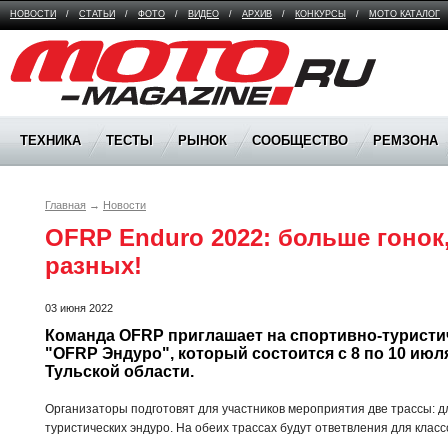
НОВОСТИ
/
СТАТЬИ
/
ФОТО
/
ВИДЕО
/
АРХИВ
/
КОНКУРСЫ
/
МОТО КАТАЛОГ
Moto Magazine
ТЕХНИКА
ТЕСТЫ
РЫНОК
СООБЩЕСТВО
РЕМЗОНА
Главная
→
Новости
OFRP Enduro 2022: больше гонок,
разных!
03 июня 2022
Команда OFRP приглашает на спортивно-туристич
"OFRP Эндуро", который состоится с 8 по 10 июля 
Тульской области.
Организаторы подготовят для участников мероприятия две трассы: д
туристических эндуро. На обеих трассах будут ответвления для класс