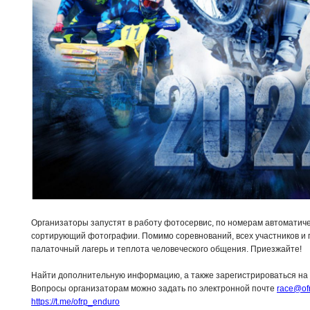
Организаторы запустят в работу фотосервис, по номерам автоматич
сортирующий фотографии. Помимо соревнований, всех участников и
палаточный лагерь и теплота человеческого общения. Приезжайте!
Найти дополнительную информацию, а также зарегистрироваться на
Вопросы организаторам можно задать по электронной почте
race@ofr
https://t.me/ofrp_enduro