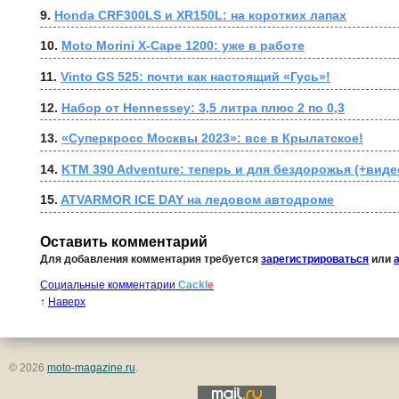
9. 
Honda CRF300LS и XR150L: на коротких лапах
10. 
Moto Morini X-Cape 1200: уже в работе
11. 
Vinto GS 525: почти как настоящий «Гусь»!
12. 
Набор от Hennessey: 3,5 литра плюс 2 по 0,3
13. 
«Суперкросс Москвы 2023»: все в Крылатское!
14. 
KTM 390 Adventure: теперь и для бездорожья (+виде
15. 
ATVARMOR ICE DAY на ледовом автодроме
Оставить комментарий
Для добавления комментария требуется
зарегистрироваться
или
Социальные комментарии
Cackl
e
↑
Наверх
© 2026
moto-magazine.ru
.