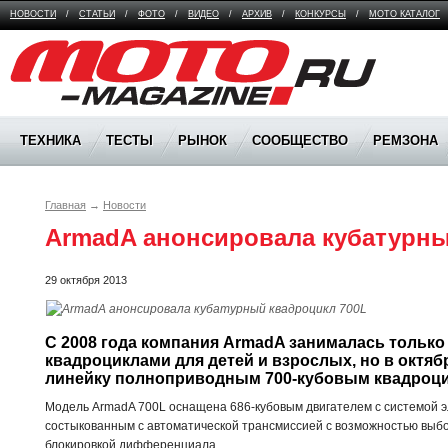
НОВОСТИ
/
СТАТЬИ
/
ФОТО
/
ВИДЕО
/
АРХИВ
/
КОНКУРСЫ
/
МОТО КАТАЛОГ
Moto Magazine
ТЕХНИКА
ТЕСТЫ
РЫНОК
СООБЩЕСТВО
РЕМЗОНА
Главная
→
Новости
ArmadA анонсировала кубатурны
29 октября 2013
C 2008 года компания ArmadA занималась только
квадроциклами для детей и взрослых, но в октябр
линейку полноприводным 700-кубовым квадроц
Модель ArmadA 700L оснащена 686-кубовым двигателем с системой эл
состыкованным с автоматической трансмиссией с возможностью вы
блокировкой дифференциала.