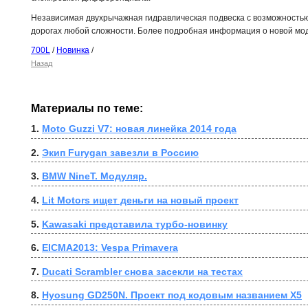
Независимая двухрычажная гидравлическая подвеска с возможностью
дорогах любой сложности. Более подробная информация о новой мо
700L
/
Новинка
/
Назад
Материалы по теме:
1. 
Moto Guzzi V7: новая линейка 2014 года
2. 
Экип Furygan завезли в Россию
3. 
BMW NineT. Модуляр.
4. 
Lit Motors ищет деньги на новый проект
5. 
Kawasaki представила турбо-новинку
6. 
EICMA2013: Vespa Primavera
7. 
Ducati Scrambler снова засекли на тестах
8. 
Hyosung GD250N. Проект под кодовым названием X5