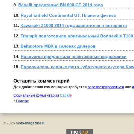
9. 
Benelli представил BN 600 GT 2014 года
10. 
Royal Enfield Continental GT. Планета фитнес 
11. 
Kawasaki Z1000 2014 года засветился в интернете
12. 
Triumph подготовили оригинальный Bonneville T100
13. 
Baltmotors MBX в салонах дилеров
14. 
Husqvarna предложила пластиковые подрамники
15. 
Просочились первые фото кубатурного скутера Kaw
Оставить комментарий
Для добавления комментария требуется
зарегистрироваться
или
Социальные комментарии
Cackl
e
↑
Наверх
© 2026
moto-magazine.ru
.