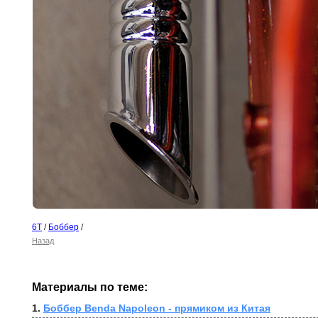
6T
/
Боббер
/
Назад
Материалы по теме:
1. 
Боббер Benda Napoleon - прямиком из Китая