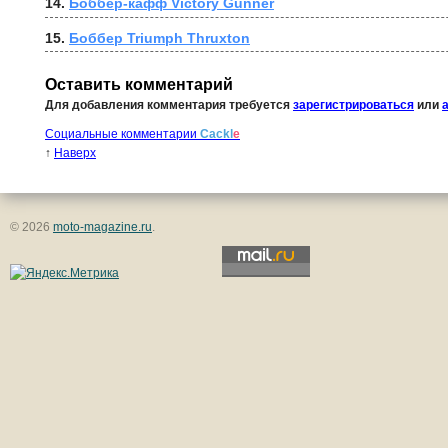
14. 
Боббер-кафф Victory Gunner
15. 
Боббер Triumph Thruxton
Оставить комментарий
Для добавления комментария требуется
зарегистрироваться
или
Социальные комментарии
Cackl
e
↑
Наверх
© 2026
moto-magazine.ru
.