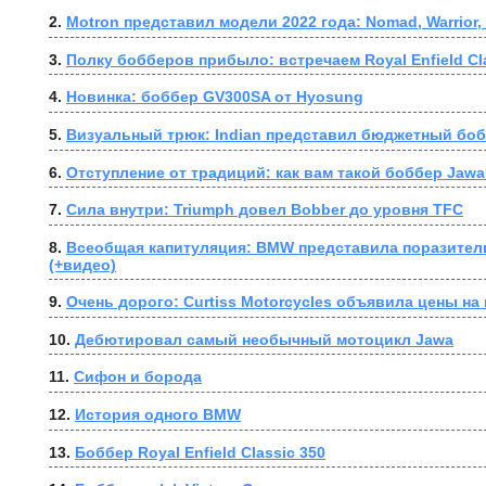
2. 
Motron представил модели 2022 года: Nomad, Warrior, 
3. 
Полку бобберов прибыло: встречаем Royal Enfield Cl
4. 
Новинка: боббер GV300SA от Hyosung
5. 
Визуальный трюк: Indian представил бюджетный бо
6. 
Отступление от традиций: как вам такой боббер Jawa
7. 
Сила внутри: Triumph довел Bobber до уровня TFC
8. 
Всеобщая капитуляция: BMW представила поразитель
(+видео)
9. 
Очень дорого: Curtiss Motorcycles объявила цены на
10. 
Дебютировал самый необычный мотоцикл Jawa
11. 
Сифон и борода
12. 
История одного BMW
13. 
Боббер Royal Enfield Classic 350