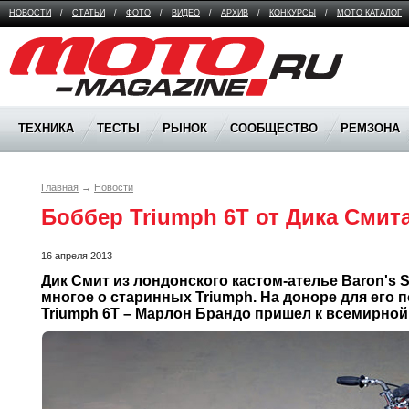
НОВОСТИ
/
СТАТЬИ
/
ФОТО
/
ВИДЕО
/
АРХИВ
/
КОНКУРСЫ
/
МОТО КАТАЛОГ
Moto Magazine
ТЕХНИКА
ТЕСТЫ
РЫНОК
СООБЩЕСТВО
РЕМЗОНА
Главная
→
Новости
Боббер Triumph 6T от Дика Смит
16 апреля 2013
Дик Смит из лондонского кастом-ателье Baron's S
многое о старинных Triumph. На доноре для его п
Triumph 6T – Марлон Брандо пришел к всемирной 