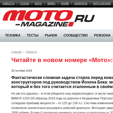
НОВОСТИ
/
СТАТЬИ
/
ФОТО
/
ВИДЕО
/
АРХИВ
/
КОНКУРСЫ
/
МОТО КАТАЛОГ
Moto Magazine
ТЕХНИКА
ТЕСТЫ
РЫНОК
СООБЩЕСТВО
РЕМЗОНА
Главная
→
Новости
Читайте в новом номере «Мото»
28 октября 2018
Фантастически сложная задача стояла перед ком
конструкторов под руководством Йохена Бека: м
который и без того считается эталонным в своём 
Но им это удалось – в этом убедился наш корреспондент, в числе п
BMW R 1250 GS образца 2019 года на дорогах и бездорожье Португал
солидную прибавку мощности – со 125 до 136 л.с. Система изменени
позволила значительно расширить рабочий диапазон. Мотоцикл увер
2000 об/мин. Более ¾ крутящего момента доступны в диапазоне от 2