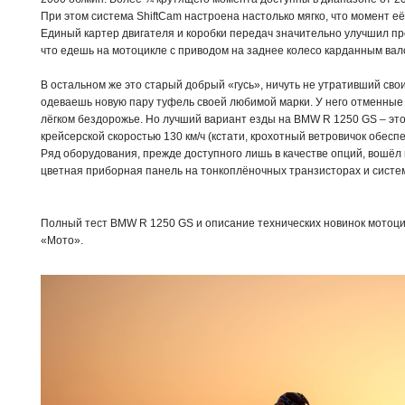
При этом система ShiftCam настроена настолько мягко, что момент е
Единый картер двигателя и коробки передач значительно улучшил пр
что едешь на мотоцикле с приводом на заднее колесо карданным вал
В остальном же это старый добрый «гусь», ничуть не утративший свои
одеваешь новую пару туфель своей любимой марки. У него отменные п
лёгком бездорожье. Но лучший вариант езды на BMW R 1250 GS – это 
крейсерской скоростью 130 км/ч (кстати, крохотный ветровичок обес
Ряд оборудования, прежде доступного лишь в качестве опций, вошёл
цветная приборная панель на тонкоплёночных транзисторах и систем
Полный тест BMW R 1250 GS и описание технических новинок мотоци
«Мото».