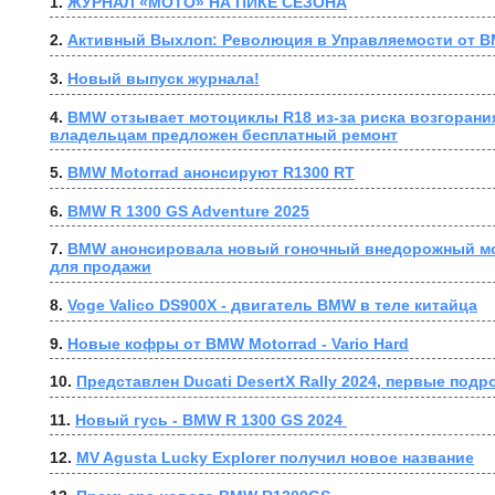
1. 
ЖУРНАЛ «МОТО» НА ПИКЕ СЕЗОНА
2. 
Активный Выхлоп: Революция в Управляемости от B
3. 
Новый выпуск журнала!
4. 
BMW отзывает мотоциклы R18 из-за риска возгорания
владельцам предложен бесплатный ремонт
5. 
BMW Motorrad анонсируют R1300 RT
6. 
BMW R 1300 GS Adventure 2025
7. 
BMW анонсировала новый гоночный внедорожный мо
для продажи
8. 
Voge Valico DS900X - двигатель BMW в теле китайца
9. 
Новые кофры от BMW Motorrad - Vario Hard
10. 
Представлен Ducati DesertX Rally 2024, первые подр
11. 
Новый гусь - BMW R 1300 GS 2024 
12. 
MV Agusta Lucky Explorer получил новое название