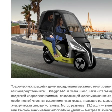
Трехколесник с крышей и двумя посадочными местами с точки зрения
близким родственником… Piaggio MP3 и Gilera Fuoco. Как и «италья
подвеской-«параллелограммом», позволяющей колесам наклоняться в
особенностей числится вышеупомянутая крыша, играющие роль двер
электрическая силовая установка. Мотор развивает 13,5 л.с. и — вни
мин. Высокой максималкой Velocipedo не удивит — быстрее 88 км/ч он