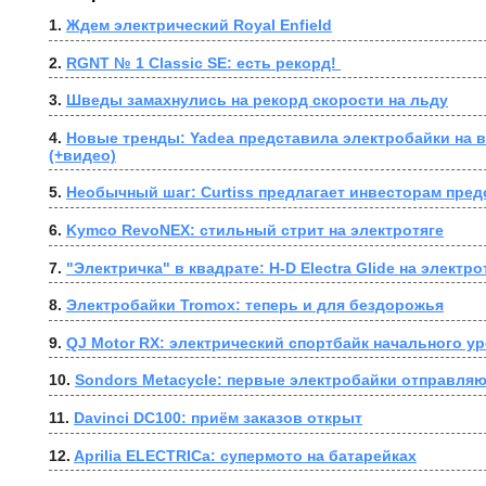
1. 
Ждем электрический Royal Enfield
2. 
RGNT № 1 Classic SE: есть рекорд! 
3. 
Шведы замахнулись на рекорд скорости на льду
4. 
Новые тренды: Yadea представила электробайки на в
(+видео)
5. 
Необычный шаг: Curtiss предлагает инвесторам пре
6. 
Kymco RevoNEX: стильный стрит на электротяге
7. 
"Электричка" в квадрате: H-D Electra Glide на электро
8. 
Электробайки Tromox: теперь и для бездорожья
9. 
QJ Motor RX: электрический спортбайк начального у
10. 
Sondors Metacycle: первые электробайки отправляю
11. 
Davinci DC100: приём заказов открыт
12. 
Aprilia ELECTRICa: супермото на батарейках