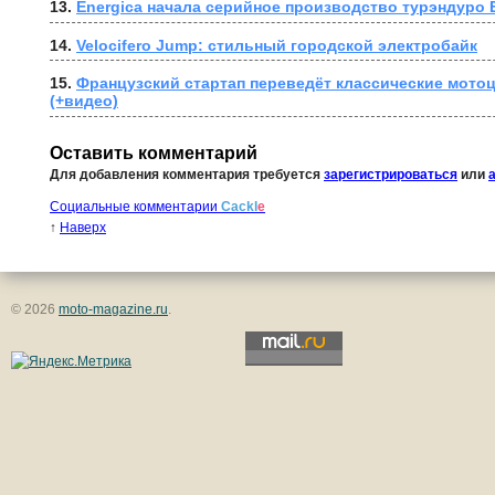
13. 
Energica начала серийное производство турэндуро E
14. 
Velocifero Jump: стильный городской электробайк
15. 
Французский стартап переведёт классические мотоц
(+видео)
Оставить комментарий
Для добавления комментария требуется
зарегистрироваться
или
Социальные комментарии
Cackl
e
↑
Наверх
© 2026
moto-magazine.ru
.