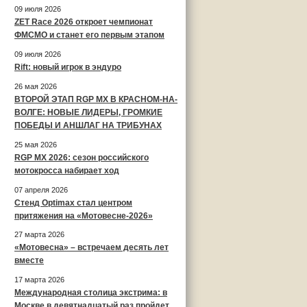
09 июля 2026
ZET Race 2026 откроет чемпионат
ФМСМО и станет его первым этапом
09 июля 2026
Rift: новый игрок в эндуро
26 мая 2026
ВТОРОЙ ЭТАП RGP MX В КРАСНОМ-НА-
ВОЛГЕ: НОВЫЕ ЛИДЕРЫ, ГРОМКИЕ
ПОБЕДЫ И АНШЛАГ НА ТРИБУНАХ
25 мая 2026
RGP MX 2026: сезон российского
мотокросса набирает ход
07 апреля 2026
Стенд Optimax стал центром
притяжения на «Мотовесне-2026»
27 марта 2026
«Мотовесна» – встречаем десять лет
вместе
17 марта 2026
Международная столица экстрима: в
Москве в девятнадцатый раз пройдет