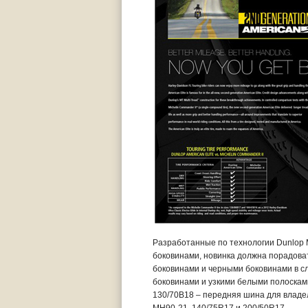
Разработанные по технологии Dunlop M
боковинами, новинка должна порадоват
боковинами и черными боковинами в с
боковинами и узкими белыми полосками
130/70B18 – передняя шина для владел
MH90-21, 140/75R17 и 200/50R17.