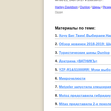
Harley-Davidson
/
Dunlop
/
Шины
/
Рези
Назад
Материалы по теме:
1. 
Хочу Биг Твин! Выбираем Har
2. 
Обзор новинок 2018-2019: Ш
3. 
Туристические шины Dunlop
4. 
Доктрина «ВАТНИКЪ»
5. 
YZF-R1&S1000RR: Муки выбо
6. 
Микрочелюсти
7. 
Metzeler запустила спецсер
8. 
Motoz представила гибридн
9. 
Mitas представила 2-е покол