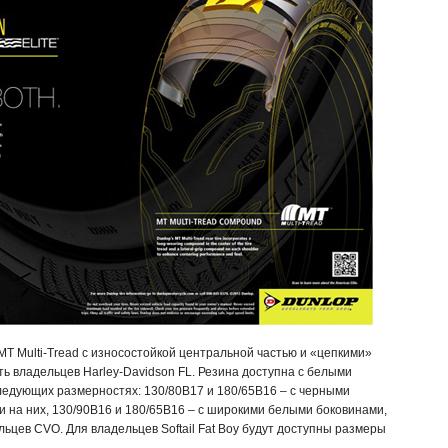
T Multi-Tread с износостойкой центральной частью и «цепкими»
ь владельцев Harley-Davidson FL. Резина доступна с белыми
ледующих размерностях: 130/80B17 и 180/65B16 – с черными
 на них, 130/90B16 и 180/65B16 – с широкими белыми боковинами,
ьцев CVO. Для владельцев Softail Fat Boy будут доступны размеры