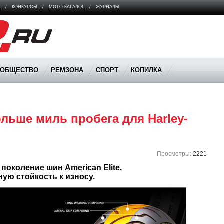
В
/
КОНКУРСЫ
/
МОТО КАТАЛОГ
/
ЖУРНАЛЫ
ООБЩЕСТВО
РЕМЗОНА
СПОРТ
КОПИЛКА
льше миль пробега для Harley-
Просмотры:
2221
поколение шин American Elite, 
ю стойкость к износу.