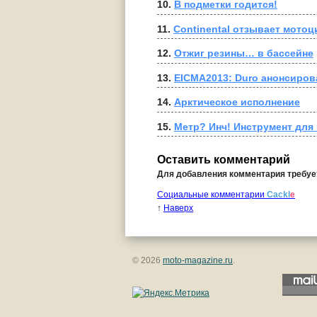
10. 
В подметки годится!
11. 
Continental отзывает мото
12. 
Отжиг резины… в бассейне
13. 
EICMA2013: Duro анонсиро
14. 
Арктическое исполнение
15. 
Метр? Инч! Инструмент для 
Оставить комментарий
Для добавления комментария требу
Социальные комментарии
Cackl
e
↑
Наверх
© 2026
moto-magazine.ru
.