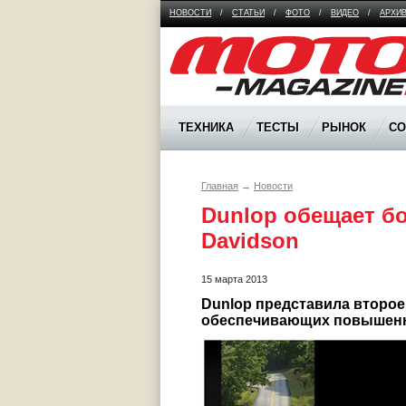
НОВОСТИ
/
СТАТЬИ
/
ФОТО
/
ВИДЕО
/
АРХИ
Moto Magazine
ТЕХНИКА
ТЕСТЫ
РЫНОК
С
Главная
→
Новости
Dunlop обещает бо
Davidson
15 марта 2013
Dunlop представила второе 
обеспечивающих повышенну