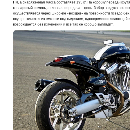
Нм, а снаряженная масса составляет 195 кг. На коробку передач кру
кевларовый ремень, а главная передача – цепь. Забор воздуха в «ле
осуществляется через широкие «ноздри» на поверхности псевдо бенз
осуществляется из емкости под сидением, одновременно являющейся
возрождается без изменений и все так же хорошо выглядит.