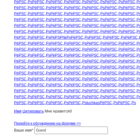
РёРЅС„Рѕ
РёРЅС„Рѕ
РёРЅС„Рѕ
РёРЅС„Рѕ
РёРЅС„Рѕ
РёРЅС„Рѕ
РёРЅС„Р
РёРЅС„Рѕ
РёРЅС„Рѕ
РёРЅС„Рѕ
РёРЅС„Рѕ
РёРЅС„Рѕ
РёРЅС„Рѕ
РёРЅС„Р
РёРЅС„Рѕ
РёРЅС„Рѕ
РёРЅС„Рѕ
РёРЅС„Рѕ
РёРЅС„Рѕ
РёРЅС„Рѕ
РёРЅС„Р
РёРЅС„Рѕ
РёРЅС„Рѕ
РёРЅС„Рѕ
РёРЅС„Рѕ
РёРЅС„Рѕ
РёРЅС„Рѕ
РёРЅС„Р
РёРЅС„Рѕ
РёРЅС„Рѕ
РёРЅС„Рѕ
РёРЅС„Рѕ
РёРЅС„Рѕ
РёРЅС„Рѕ
РёРЅС„Р
РёРЅС„Рѕ
РёРЅС„Рѕ
РёРЅС„Рѕ
РёРЅС„Рѕ
РёРЅС„Рѕ
РёРЅС„Рѕ
РёРЅС„Р
РёРЅС„Рѕ
РёРЅС„Рѕ
РёРЅР№Рѕ
РёРЅС„Рѕ
РёРЅС„Рѕ
РёРЅС„Рѕ
РёРЅС„
РёРЅС„Рѕ
РёРЅС„Рѕ
РёРЅС„Рѕ
РёРЅС„Рѕ
РёРЅС„Рѕ
РёРЅС„Рѕ
РёРЅС„Р
РёРЅС„Рѕ
РёРЅС„Рѕ
РёРЅС„Рѕ
РёРЅС„Рѕ
РёРЅС„Рѕ
РёРЅС„Рѕ
РёРЅС„Р
РёРЅС„Рѕ
РёРЅС„Рѕ
РёРЅС„Рѕ
РёРЅС„Рѕ
РёРЅС„Рѕ
РёРЅС„Рѕ
РёРЅС„Р
РёРЅС„Рѕ
РёРЅС„Рѕ
РёРЅС„Рѕ
РёРЅС„Рѕ
РёРЅС„Рѕ
РёРЅС„Рѕ
РёРЅС„Р
РёРЅС„Рѕ
РёРЅС„Рѕ
РёРЅС„Рѕ
РёРЅС„Рѕ
РёРЅС„Рѕ
РёРЅС„Рѕ
РёРЅС„Р
РёРЅС„Рѕ
РёРЅС„Рѕ
РёРЅС„Рѕ
РёРЅС„Рѕ
РёРЅС„Рѕ
РёРЅС„Рѕ
РёРЅС„Р
РёРЅС„Рѕ
РёРЅС„Рѕ
РёРЅС„Рѕ
РёРЅС„Рѕ
РёРЅС„Рѕ
РёРЅС„Рѕ
РёРЅС„Р
РёРЅС„Рѕ
РёРЅС„Рѕ
РёРЅС„Рѕ
РёРЅС„Рѕ
РёРЅС„Рѕ
РёРЅС„Рѕ
РёРЅС„Р
РёРЅС„Рѕ
РёРЅС„Рѕ
РёРЅС„Рѕ
РёРЅС„Рѕ
РёРЅС„Рѕ
РёРЅС„Рѕ
РёРЅС„Р
РёРЅС„Рѕ
РёРЅС„Рѕ
РёРЅС„Рѕ
РёРЅС„Рѕ
РёРЅС„Рѕ
РёРЅС„Рѕ
РёРЅС„Р
РёРЅС„Рѕ
РёРЅС„Рѕ
РёРЅС„Рѕ
РёРЅС„Рѕ
tuchkas
РёРЅС„Рѕ
РёРЅС„Рѕ
Имя
Цитировать
Мне нравится
0
Перейти к обсуждению на форуме >>
Ваше имя
*