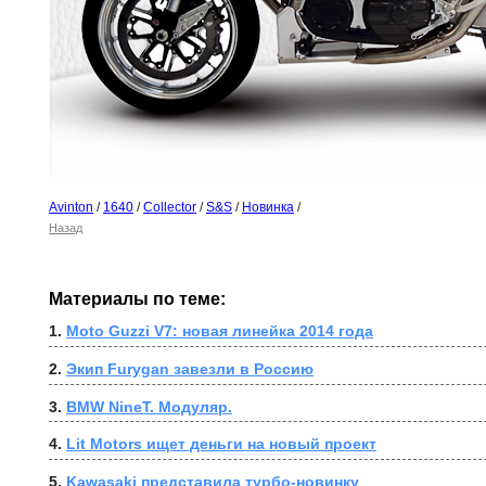
Avinton
/
1640
/
Collector
/
S&S
/
Новинка
/
Назад
Материалы по теме:
1. 
Moto Guzzi V7: новая линейка 2014 года
2. 
Экип Furygan завезли в Россию
3. 
BMW NineT. Модуляр.
4. 
Lit Motors ищет деньги на новый проект
5. 
Kawasaki представила турбо-новинку