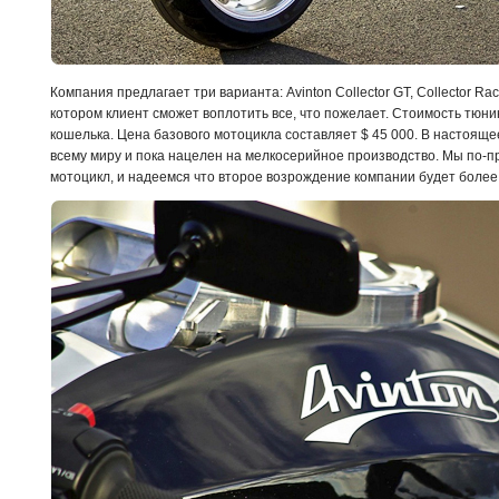
Компания предлагает три варианта: Avinton Collector GT, Collector Race 
котором клиент сможет воплотить все, что пожелает. Стоимость тюн
кошелька. Цена базового мотоцикла составляет $ 45 000. В настоящ
всему миру и пока нацелен на мелкосерийное производство. Мы по-п
мотоцикл, и надеемся что второе возрождение компании будет боле