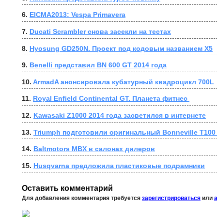
6. 
EICMA2013: Vespa Primavera
7. 
Ducati Scrambler снова засекли на тестах
8. 
Hyosung GD250N. Проект под кодовым названием X5
9. 
Benelli представил BN 600 GT 2014 года
10. 
ArmadA анонсировала кубатурный квадроцикл 700L
11. 
Royal Enfield Continental GT. Планета фитнес 
12. 
Kawasaki Z1000 2014 года засветился в интернете
13. 
Triumph подготовили оригинальный Bonneville T100
14. 
Baltmotors MBX в салонах дилеров
15. 
Husqvarna предложила пластиковые подрамники
Оставить комментарий
Для добавления комментария требуется
зарегистрироваться
или