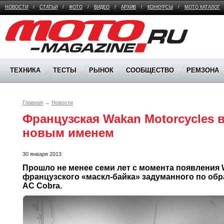
НОВОСТИ
/
СТАТЬИ
/
ФОТО
/
ВИДЕО
/
АРХИВ
/
КОНКУРСЫ
/
МОТО КАТАЛОГ
Moto Magazine
ТЕХНИКА
ТЕСТЫ
РЫНОК
СООБЩЕСТВО
РЕМЗОНА
Главная
→
Новости
Французская Wakan Motorcycles в
новым именем
30 января 2013
Прошло не менее семи лет с момента появления W
французского «маскл-байка» задуманного по обра
AC Cobra.