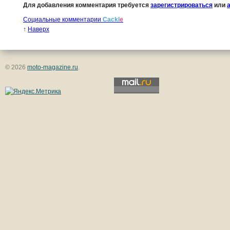
Для добавления комментария требуется
зарегистрироваться
или
Социальные комментарии
Cackl
e
↑
Наверх
© 2026
moto-magazine.ru
.