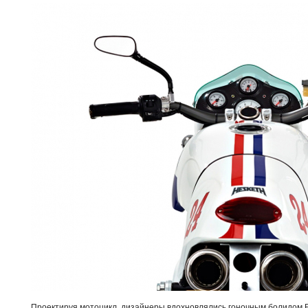
Проектируя мотоцикл, дизайнеры вдохновлялись гоночным болидом