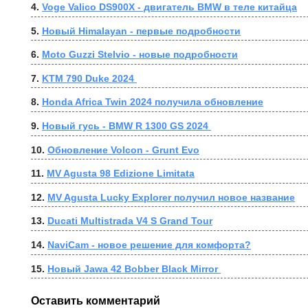
4. 
Voge Valico DS900X - двигатель BMW в теле китайца
5. 
Новый Himalayan - первые подробности
6. 
Moto Guzzi Stelvio - новые подробности
7. 
KTM 790 Duke 2024 
8. 
Honda Africa Twin 2024 получила обновление
9. 
Новый гусь - BMW R 1300 GS 2024 
10. 
Обновление Volcon - Grunt Evo
11. 
MV Agusta 98 Edizione Limitata
12. 
MV Agusta Lucky Explorer получил новое название
13. 
Ducati Multistrada V4 S Grand Tour
14. 
NaviCam - новое решение для комфорта?
15. 
Новый Jawa 42 Bobber Black Mirror 
Оставить комментарий