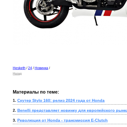
Hesketh
/
24
/
Новинка
/
Назад
Материалы по теме:
1. 
Скутер Stylo 160: релиз 2024 года от Honda
2. 
Benelli представляет новинку для европейского рынка
3. 
Революция от Honda - трансмиссия E-Clutch