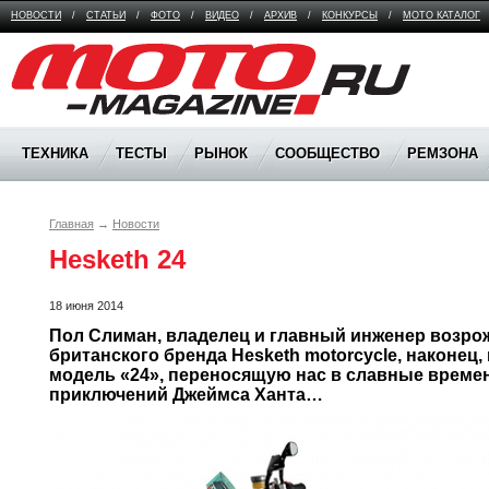
НОВОСТИ
/
СТАТЬИ
/
ФОТО
/
ВИДЕО
/
АРХИВ
/
КОНКУРСЫ
/
МОТО КАТАЛОГ
Moto Magazine
ТЕХНИКА
ТЕСТЫ
РЫНОК
СООБЩЕСТВО
РЕМЗОНА
Главная
→
Новости
Hesketh 24
18 июня 2014
Пол Слиман, владелец и главный инженер возрож
британского бренда Hesketh motorcycle, наконец,
модель «24», переносящую нас в славные време
приключений Джеймса Ханта…