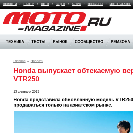
НОВОСТИ
/
СТАТЬИ
/
ФОТО
/
ВИДЕО
/
АРХИВ
/
КОНКУРСЫ
/
МОТО КАТАЛОГ
Moto Magazine
ТЕХНИКА
ТЕСТЫ
РЫНОК
СООБЩЕСТВО
РЕМЗОНА
Главная
→
Новости
Honda выпускает обтекаемую вер
VTR250
13 февраля 2013
Honda представила обновленную модель VTR250-F
продаваться только на азиатском рынке.