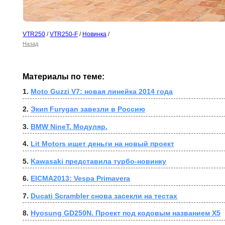
VTR250
/
VTR250-F
/
Новинка
/
Назад
Материалы по теме:
1. 
Moto Guzzi V7: новая линейка 2014 года
2. 
Экип Furygan завезли в Россию
3. 
BMW NineT. Модуляр.
4. 
Lit Motors ищет деньги на новый проект
5. 
Kawasaki представила турбо-новинку
6. 
EICMA2013: Vespa Primavera
7. 
Ducati Scrambler снова засекли на тестах
8. 
Hyosung GD250N. Проект под кодовым названием X5