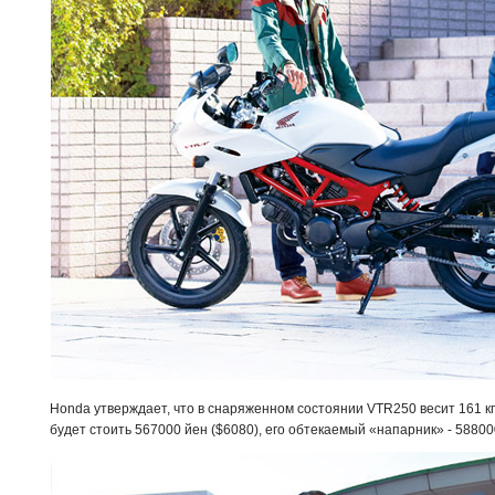
Honda утверждает, что в снаряженном состоянии VTR250 весит 161 кг,
будет стоить 567000 йен ($6080), его обтекаемый «напарник» - 58800