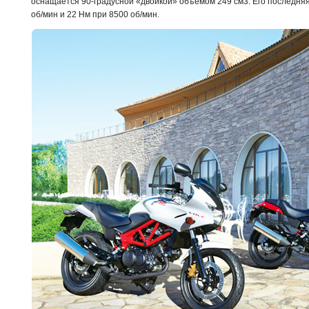
оснащается 90-градусной «двойкой» объемом 249 см3. Его последняя 
об/мин и 22 Нм при 8500 об/мин.