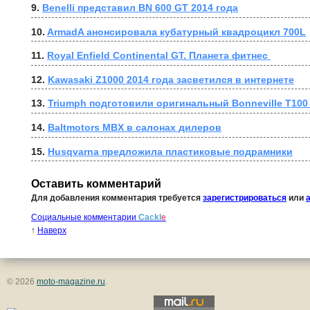
9. 
Benelli представил BN 600 GT 2014 года
10. 
ArmadA анонсировала кубатурный квадроцикл 700L
11. 
Royal Enfield Continental GT. Планета фитнес 
12. 
Kawasaki Z1000 2014 года засветился в интернете
13. 
Triumph подготовили оригинальный Bonneville T100
14. 
Baltmotors MBX в салонах дилеров
15. 
Husqvarna предложила пластиковые подрамники
Оставить комментарий
Для добавления комментария требуется
зарегистрироваться
или
Социальные комментарии
Cackl
e
↑
Наверх
© 2026
moto-magazine.ru
.