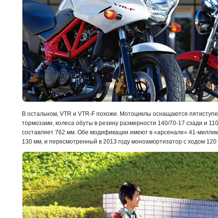
В остальном, VTR и VTR-
F
похожи. Мотоциклы оснащаются пятиступе
тормозами, колеса обуты в резину размерности
140/70-17 сзади и 11
составляет 762 мм. Обе модификации имеют в «арсенале» 41-миллим
130 мм, и пересмотренный в 2013 году моноамортизатор с ходом 120