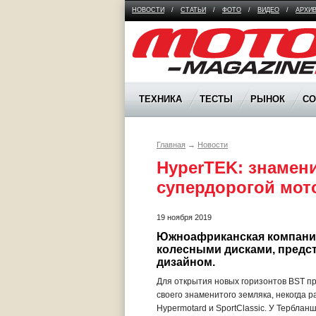
НОВОСТИ
/
СТАТЬИ
/
ФОТО
/
ВИДЕО
/
АРХИ
Moto Magazine
ТЕХНИКА
ТЕСТЫ
РЫНОК
С
Главная
→
Новости
HyperTEK: знамен
супердорогой мот
19 ноября 2019
Южноафриканская компания
колесными дисками, предст
дизайном.
Для открытия новых горизонтов BST пр
своего знаменитого земляка, некогда р
Hypermotard и SportClassic. У Тербла