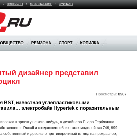
В
/
КОНКУРСЫ
/
МОТО КАТАЛОГ
/
ЖУРНАЛЫ
ООБЩЕСТВО
РЕМЗОНА
СПОРТ
КОПИЛКА
итый дизайнер представил 
оцикл
Просмотры:
8907
 BST, известная углепластиковыми 
авила… электробайк Hypertek с поразительным 
ивлекла к проекту не кого-нибудь, а дизайнера Пьера Тербланша —
аботавшего в Ducati и создавшего облик таких моделей как 749, 999,
нша собственный и довольно противоречивый взгляд на прекрасное,