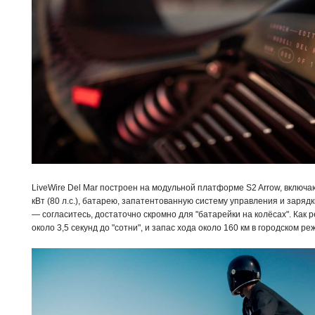
LiveWire Del Mar построен на модульной платформе S2 Arrow, включ
кВт (80 л.с.), батарею, запатентованную систему управления и зарядк
— согласитесь, достаточно скромно для "батарейки на колёсах". Как 
около 3,5 секунд до "сотни", и запас хода около 160 км в городском ре