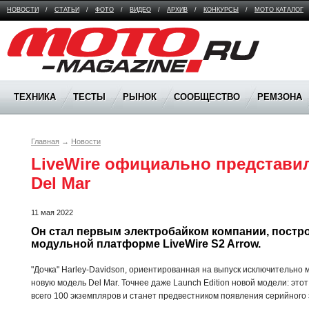
НОВОСТИ
/
СТАТЬИ
/
ФОТО
/
ВИДЕО
/
АРХИВ
/
КОНКУРСЫ
/
МОТО КАТАЛОГ
Moto Magazine
ТЕХНИКА
ТЕСТЫ
РЫНОК
СООБЩЕСТВО
РЕМЗОНА
Главная
→
Новости
LiveWire официально представил
Del Mar
11 мая 2022
Он стал первым электробайком компании, постр
модульной платформе LiveWire S2 Arrow.
"Дочка" Harley-Davidson, ориентированная на выпуск исключительно 
новую модель Del Mar. Точнее даже Launch Edition новой модели: это
всего 100 экземпляров и станет предвестником появления серийного 