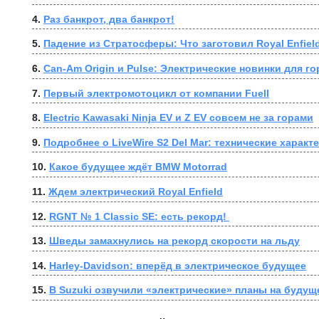
4. 
Раз банкрот, два банкрот!
5. 
Падение из Стратосферы: Что заготовил Royal Enfiel
6. 
Can-Am Origin и Pulse: Электрические новинки для г
7. 
Первый электромотоцикл от компании Fuell
8. 
Electric Kawasaki Ninja EV и Z EV совсем не за горами
9. 
Подробнее о LiveWire S2 Del Mar: технические характ
10. 
Какое будущее ждёт BMW Motorrad
11. 
Ждем электрический Royal Enfield
12. 
RGNT № 1 Classic SE: есть рекорд! 
13. 
Шведы замахнулись на рекорд скорости на льду
14. 
Harley-Davidson: вперёд в электрическое будущее
15. 
В Suzuki озвучили «электрические» планы на будущ