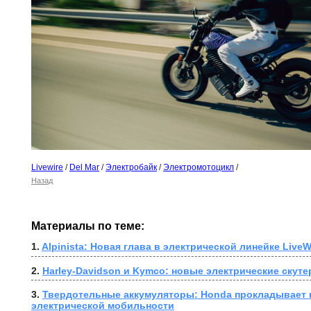
Livewire
/
Del Mar
/
Электробайк
/
Электромотоцикл
/
Назад
Материалы по теме:
1. 
Alpinista: Новая глава в электрической линейке LiveW
2. 
Harley-Davidson и Kymco: новые электрические скут
3. 
Твердотельные аккумуляторы: Honda прокладывает п
электрической мобильности