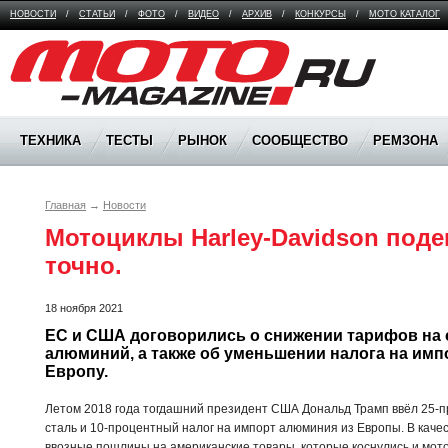
НОВОСТИ
/
СТАТЬИ
/
ФОТО
/
ВИДЕО
/
АРХИВ
/
КОНКУРСЫ
/
МОТО КАТАЛОГ
Moto Magazine
ТЕХНИКА
ТЕСТЫ
РЫНОК
СООБЩЕСТВО
РЕМЗОНА
Главная
→
Новости
Мотоциклы Harley-Davidson подеш
точно. 
18 ноября 2021
ЕС и США договорились о снижении тарифов на с
алюминий, а также об уменьшении налога на импо
Европу.
Летом 2018 года тогдашний президент США Дональд Трамп ввёл 25-
сталь и 10-процентный налог на импорт алюминия из Европы. В кач
ввозные пошлины на американские товары, которые коснулись и мото