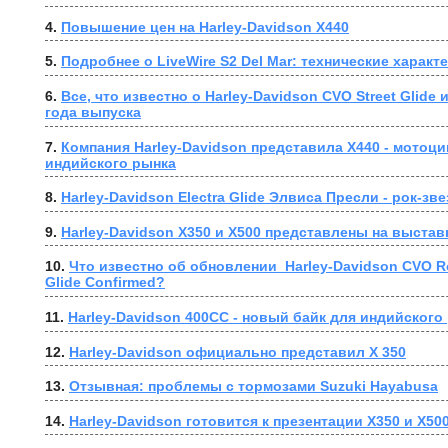
4. 
Повышение цен на Harley-Davidson X440
5. 
Подробнее о LiveWire S2 Del Mar: технические характ
6. 
Все, что известно о Harley-Davidson CVO Street Glide 
года выпуска
7. 
Компания Harley-Davidson представила X440 - мотоци
индийского рынка
8. 
Harley-Davidson Electra Glide Элвиса Пресли - рок-з
9. 
Harley-Davidson X350 и X500 представлены на выстав
10. 
Что известно об обновлении  Harley-Davidson CVO Roa
Glide Confirmed?
11. 
Harley-Davidson 400CC - новый байк для индийского
12. 
Harley-Davidson официально представил X 350
13. 
Отзывная: проблемы с тормозами Suzuki Hayabusa
14. 
Harley-Davidson готовится к презентации X350 и X500