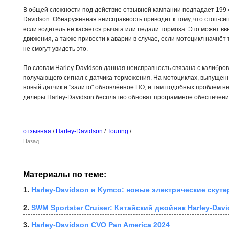
В общей сложности под действие отзывной кампании подпадает 199 
Davidson. Обнаруженная неисправность приводит к тому, что стоп-си
если водитель не касается рычага или педали тормоза. Это может вв
движения, а также привести к аварии в случае, если мотоцикл начнёт
не смогут увидеть это.
По словам Harley-Davidson данная неисправность связана с калибро
получающего сигнал с датчика торможения. На мотоциклах, выпущенн
новый датчик и "залито" обновлённое ПО, и там подобных проблем не
дилеры Harley-Davidson бесплатно обновят программное обеспечени
отзывная
/
Harley-Davidson
/
Touring
/
Назад
Материалы по теме:
1. 
Harley-Davidson и Kymco: новые электрические скут
2. 
SWM Sportster Cruiser: Китайский двойник Harley-Dav
3. 
Harley-Davidson CVO Pan America 2024