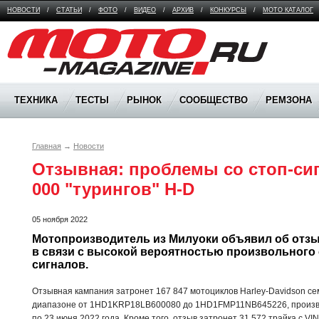
НОВОСТИ
/
СТАТЬИ
/
ФОТО
/
ВИДЕО
/
АРХИВ
/
КОНКУРСЫ
/
МОТО КАТАЛОГ
Moto Magazine
ТЕХНИКА
ТЕСТЫ
РЫНОК
СООБЩЕСТВО
РЕМЗОНА
Главная
→
Новости
Отзывная: проблемы со стоп-сигн
000 "турингов" H-D 
05 ноября 2022
Мотопроизводитель из Милуоки объявил об отзы
в связи с высокой вероятностью произвольного
сигналов.
Отзывная кампания затронет 167 847 мотоциклов Harley-Davidson семе
диапазоне от 1HD1KRP18LB600080 до 1HD1FMP11NB645226, произвед
по 23 июня 2022 года. Кроме того, отзыв затронет 31 572 трайка с 