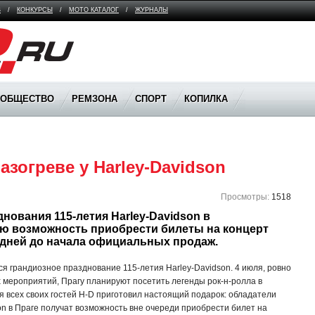
В
/
КОНКУРСЫ
/
МОТО КАТАЛОГ
/
ЖУРНАЛЫ
ООБЩЕСТВО
РЕМЗОНА
СПОРТ
КОПИЛКА
разогреве у Harley-Davidson
Просмотры:
1518
нования 115-летия Harley-Davidson в 
ю возможность приобрести билеты на концерт 
о дней до начала официальных продаж.
ся грандиозное празднование 115-летия Harley-Davidson. 4 июля, ровно
 мероприятий, Прагу планируют посетить легенды рок-н-ролла в
Для всех своих гостей H-D приготовил настоящий подарок: обладатели
on в Праге получат возможность вне очереди приобрести билет на