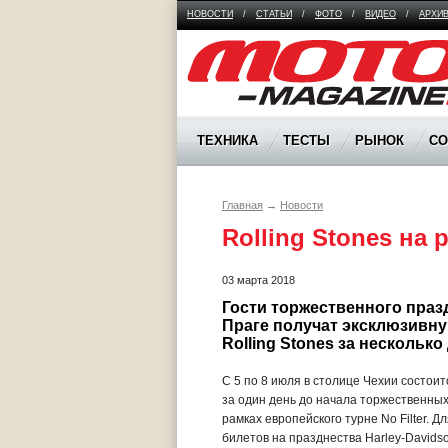
НОВОСТИ
/
СТАТЬИ
/
ФОТО
/
ВИДЕО
/
АРХИ
Moto Magazine
ТЕХНИКА
ТЕСТЫ
РЫНОК
С
Главная
→
Новости
Rolling Stones на 
03 марта 2018
Гости торжественного празд
Праге получат эксклюзивну
Rolling Stones за нескольк
С 5 по 8 июля в столице Чехии состоит
за один день до начала торжественных
рамках европейского турне No Filter. 
билетов на празднества Harley-Davids