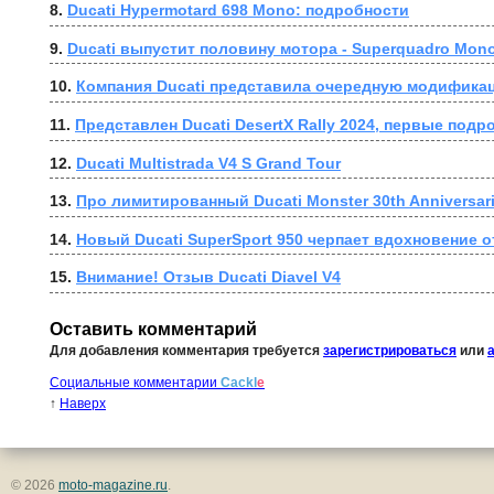
8. 
Ducati Hypermotard 698 Mono: подробности
9. 
Ducati выпустит половину мотора - Superquadro Mon
10. 
Компания Ducati представила очередную модификаци
11. 
Представлен Ducati DesertX Rally 2024, первые подр
12. 
Ducati Multistrada V4 S Grand Tour
13. 
Про лимитированный Ducati Monster 30th Anniversari
14. 
Новый Ducati SuperSport 950 черпает вдохновение о
15. 
Внимание! Отзыв Ducati Diavel V4
Оставить комментарий
Для добавления комментария требуется
зарегистрироваться
или
Социальные комментарии
Cackl
e
↑
Наверх
© 2026
moto-magazine.ru
.