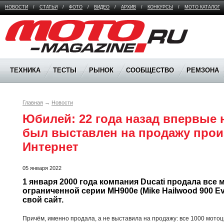
НОВОСТИ
/
СТАТЬИ
/
ФОТО
/
ВИДЕО
/
АРХИВ
/
КОНКУРСЫ
/
МОТО КАТАЛОГ
Moto Magazine
ТЕХНИКА
ТЕСТЫ
РЫНОК
СООБЩЕСТВО
РЕМЗОНА
Главная
→
Новости
Юбилей: 22 года назад впервые 
был выставлен на продажу прои
Интернет
05 января 2022
1 января 2000 года компания Ducati продала все 
ограниченной серии MH900e (Mike Hailwood 900 Ev
свой сайт.
Причём, именно продала, а не выставила на продажу: все 1000 мото