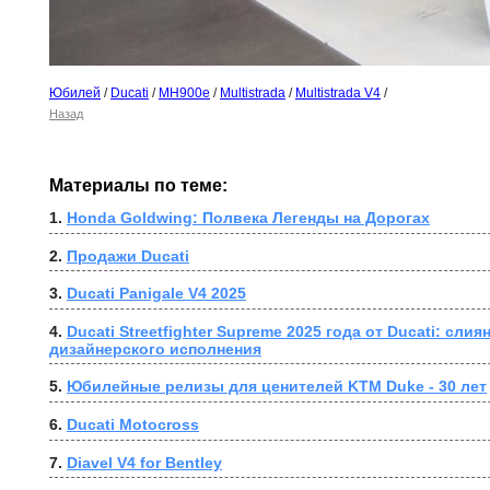
Юбилей
/
Ducati
/
MH900e
/
Multistrada
/
Multistrada V4
/
Назад
Материалы по теме:
1. 
Honda Goldwing: Полвека Легенды на Дорогах
2. 
Продажи Ducati
3. 
Ducati Panigale V4 2025
4. 
Ducati Streetfighter Supreme 2025 года от Ducati: слия
дизайнерского исполнения
5. 
﻿Юбилейные релизы для ценителей KTM Duke - 30 лет
6. 
Ducati Motocross
7. 
Diavel V4 for Bentley