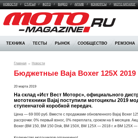
НОВОСТИ
/
СТАТЬИ
/
ФОТО
/
ВИДЕО
/
АРХИВ
/
КОНКУРСЫ
/
МОТО КАТАЛОГ
Moto Magazine
ТЕХНИКА
ТЕСТЫ
РЫНОК
СООБЩЕСТВО
РЕМЗОНА
Главная
→
Новости
Бюджетные Baja Boxer 125X 2019
20 марта 2019
На склад «Ист Вест Моторс», официального дист
мототехники Bajaj поступили мотоциклы 2019 мод
ступенчатой коробкой передач. 
Цена — 69 000 руб. Вместе с продажами обновленного Bajaj Boxer 1
рассрочки: 0% первый взнос, 0% переплата, сроком на 6 месяцев. Ак
Boxer (BM 150, BM 150 Disk, BM 150X, BM 125X — 2018 г. и BM 125X — 2
Количество мотоциклов ограничено!