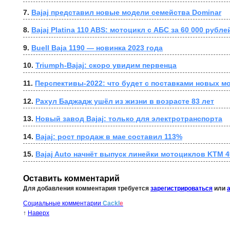
7. 
Bajaj представил новые модели семейства Dominar
8. 
Bajaj Platina 110 ABS: мотоцикл с АБС за 60 000 рубле
9. 
Buell Baja 1190 — новинка 2023 года
10. 
Triumph-Bajaj: скоро увидим первенца
11. 
Перспективы-2022: что будет с поставками новых м
12. 
Рахул Баджадж ушёл из жизни в возрасте 83 лет
13. 
Новый завод Bajaj: только для электротранспорта
14. 
Bajaj: рост продаж в мае составил 113%
15. 
Bajaj Auto начнёт выпуск линейки мотоциклов KTM 4
Оставить комментарий
Для добавления комментария требуется
зарегистрироваться
или
Социальные комментарии
Cackl
e
↑
Наверх