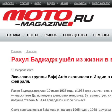
НОВОСТИ
/
СТАТЬИ
/
ФОТО
/
ВИДЕО
/
АРХИВ
/
КОНКУРСЫ
/
МОТО КАТАЛОГ
Moto Magazine
ТЕХНИКА
ТЕСТЫ
РЫНОК
СООБЩЕСТВО
РЕМЗОНА
Главная
→
Новости
Рахул Баджадж ушёл из жизни в в
16 февраля 2022
Экс-глава группы Bajaj Auto скончался в Индии в с
февраля.
Рахул Баджадж родился 10 июня 1938 года, в 1958 году окончил с от
университете Дели, получив диплом по экономике. Затем он отучился
получил степень MBA в Гарвардской школе бизнеса.
Свою деятельность в Bajaj Auto он начал в 1965 году, в 1968 году ст