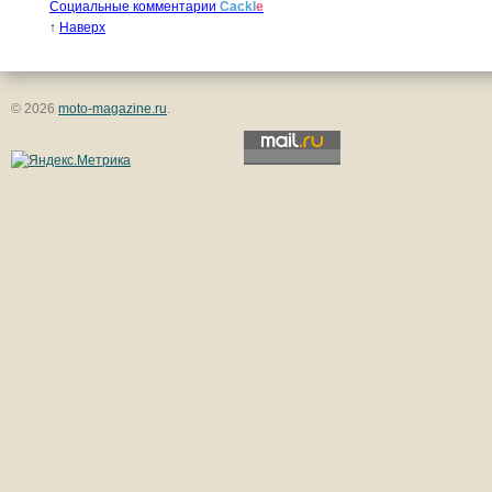
Социальные комментарии
Cackl
e
↑
Наверх
© 2026
moto-magazine.ru
.