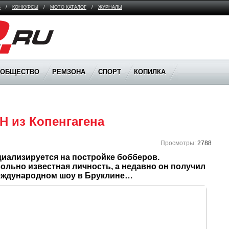
В
/
КОНКУРСЫ
/
МОТО КАТАЛОГ
/
ЖУРНАЛЫ
ООБЩЕСТВО
РЕМЗОНА
СПОРТ
КОПИЛКА
LH из Копенгагена
Просмотры:
2788
иализируется на постройке бобберов. 
вольно известная личность, а недавно он получил 
еждународном шоу в Бруклине…