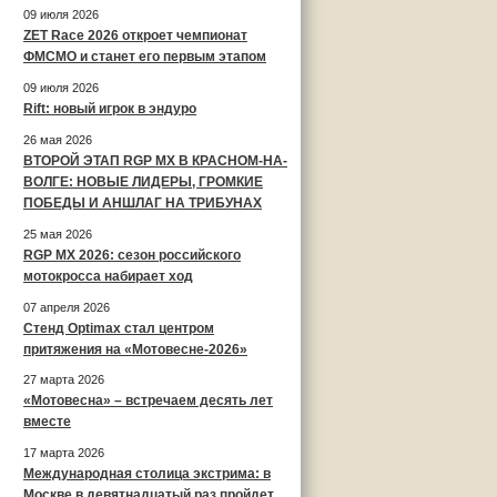
09 июля 2026
ZET Race 2026 откроет чемпионат
ФМСМО и станет его первым этапом
09 июля 2026
Rift: новый игрок в эндуро
26 мая 2026
ВТОРОЙ ЭТАП RGP MX В КРАСНОМ-НА-
ВОЛГЕ: НОВЫЕ ЛИДЕРЫ, ГРОМКИЕ
ПОБЕДЫ И АНШЛАГ НА ТРИБУНАХ
25 мая 2026
RGP MX 2026: сезон российского
мотокросса набирает ход
07 апреля 2026
Стенд Optimax стал центром
притяжения на «Мотовесне-2026»
27 марта 2026
«Мотовесна» – встречаем десять лет
вместе
17 марта 2026
Международная столица экстрима: в
Москве в девятнадцатый раз пройдет