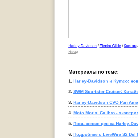
Harley-Davidson
/
Electra Glide
/
Кастом
Назад
Материалы по теме:
1. 
Harley-Davidson и Kymco: но
2. 
SWM Sportster Cruiser: Кита
3. 
Harley-Davidson CVO Pan Ame
4. 
Moto Morini Calibro - экспер
5. 
Повышение цен на Harley-Da
6. 
Подробнее о LiveWire S2 Del