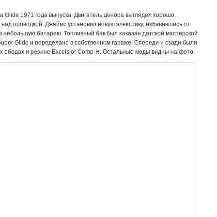
ra Glide 1971 года выпуска. Двигатель донора выглядел хорошо,
над проводкой. Джеймс установил новую электрику, избавившись от
ив небольшую батарею. Топливный бак был заказан датской мастерской
uper Glide и переделано в собственном гараже. Спереди и сзади были
х ободах и резине Excelsior Comp-H. Остальные моды видны на фото.