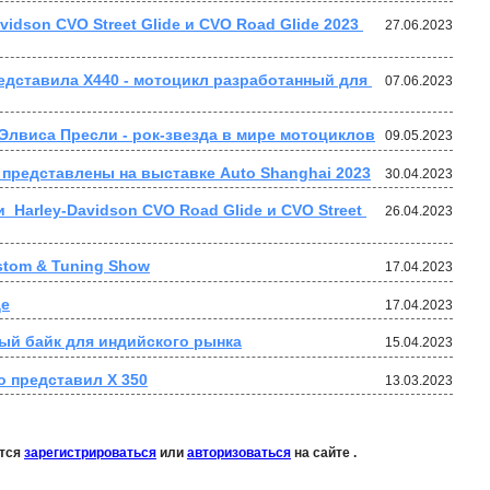
vidson CVO Street Glide и CVO Road Glide 2023 
27.06.2023
едставила X440 - мотоцикл разработанный для 
07.06.2023
e Элвиса Пресли - рок-звезда в мире мотоциклов
09.05.2023
0 представлены на выставке Auto Shanghai 2023
30.04.2023
 Harley-Davidson CVO Road Glide и CVO Street 
26.04.2023
tom & Tuning Show
17.04.2023
де
17.04.2023
вый байк для индийского рынка
15.04.2023
о представил X 350
13.03.2023
ется
зарегистрироваться
или
авторизоваться
на сайте .