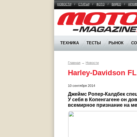
НОВОСТИ
/
СТАТЬИ
/
ФОТО
/
ВИДЕО
/
АРХИ
Moto Magazine
ТЕХНИКА
ТЕСТЫ
РЫНОК
С
Главная
→
Новости
Harley-Davidson F
10 сентября 2014
Джеймс Ропер-Калдбек спец
У себя в Копенгагене он до
всемирное признание на м