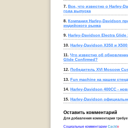
7. 
Все, что известно о Harley-Da
года выпуска
8. 
Компания Harley-Davidson пр
индийского рынка
9. 
Harley-Davidson Electra Glid
10. 
Harley-Davidson X350 и X50
11. 
Что известно об обновлении 
Glide Confirmed?
12. 
Победитель XVI Moscow Cus
13. 
Fun machine на нашем стен
14. 
Harley-Davidson 400CC - но
15. 
Harley-Davidson официальн
Оставить комментарий
Для добавления комментария требу
Социальные комментарии
Cackl
e