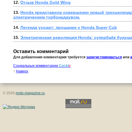
12. 
Отзыв Honda Gold Wing
13. 
Honda представила совершенно новый трехцилиндр
электрическим турбонаддувом.
14. 
Легенда уходит: прощание с Honda Super Cub
15. 
Электрическая революция Honda: супербайк будуще
Оставить комментарий
Для добавления комментария требуется
зарегистрироваться
или
Социальные комментарии
Cackl
e
↑
Наверх
© 2026
moto-magazine.ru
.