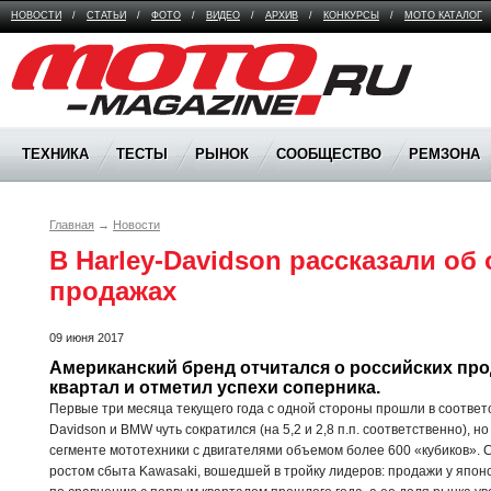
НОВОСТИ
/
СТАТЬИ
/
ФОТО
/
ВИДЕО
/
АРХИВ
/
КОНКУРСЫ
/
МОТО КАТАЛОГ
Moto Magazine
ТЕХНИКА
ТЕСТЫ
РЫНОК
СООБЩЕСТВО
РЕМЗОНА
Главная
→
Новости
В Harley-Davidson рассказали об 
продажах
09 июня 2017
Американский бренд отчитался о российских про
квартал и отметил успехи соперника.
Первые три месяца текущего года с одной стороны прошли в соответс
Davidson и BMW чуть сократился (на 5,2 и 2,8 п.п. соответственно), 
сегменте мототехники с двигателями объемом более 600 «кубиков». 
ростом сбыта Kawasaki, вошедшей в тройку лидеров: продажи у япон