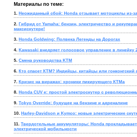
Материалы по теме:
1. 
Неожиданный сбой: Honda отзывает мотоциклы из-за
2. 
Гибрид от Yamaha: бензин, электричество и рекупера
максискутере!
3. 
Honda Goldwing: Полвека Легенды на Дорогах
4. 
Kawasaki внедряет голосовое управление в линейку 
5. 
Смена руководства KTM
6. 
Кто спасет КТМ? Индийцы, китайцы или гонконгский
7. 
Кризис на виражах: хроники пикирующего КТМа
8. 
Honda CUV e: простой электроскутер с революционн
9. 
Tokyo Override: будущее на бензине и адреналине
10. 
Harley-Davidson и Kymco: новые электрические ску
11. 
Твердотельные аккумуляторы: Honda прокладывает 
электрической мобильности