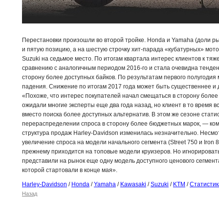
Перестановки произошли во второй тройке. Honda и Yamaha (доли р
и пятую позицию, а на шестую строчку хит-парада «кубатурных» мот
Suzuki на седьмое место. По итогам квартала интерес клиентов к тя
сравнению с аналогичным периодом 2016-го и стала очевидна тенде
сторону более доступных байков. По результатам первого полугодия
падения. Снижение по итогам 2017 года может быть существеннее и 
«Похоже, что интерес покупателей начал смещаться в сторону более
ожидали многие эксперты еще два года назад, но клиент в то время 
вместо поиска более доступных альтернатив. В этом же сезоне стати
перераспределении спроса в сторону более бюджетных марок, — ко
структура продаж Harley-Davidson изменилась незначительно. Несмот
увеличение спроса на модели начального сегмента (Street 750 и Iron 
прежнему приходится на топовые модели круизеров. Но игнорировать
представили на рынок еще одну модель доступного ценового сегмента 
которой стартовали в конце мая».
Harley-Davidson
/
Honda
/
Yamaha
/
Kawasaki
/
Suzuki
/
KTM
/
Статистик
Назад