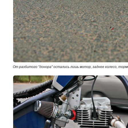
От разбитого "донора" остались лишь мотор, заднее колесо, торм