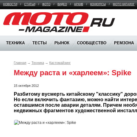
НОВОСТИ
/
СТАТЬИ
/
ФОТО
/
ВИДЕО
/
АРХИВ
/
КОНКУРСЫ
/
МОТО КАТАЛОГ
Moto Magazine
ТЕХНИКА
ТЕСТЫ
РЫНОК
СООБЩЕСТВО
РЕМЗОНА
Главная
→
Техника
→
Кастомайзинг
Между раста и «харлеем»: Spike
15 октября 2012
Разбитому вусмерть китайскому "классику" дорог
Но если включить фантазию, можно найти интере
оставшимся после аварии деталям. Причем необяз
недвижных фрагментов художественной инсталл