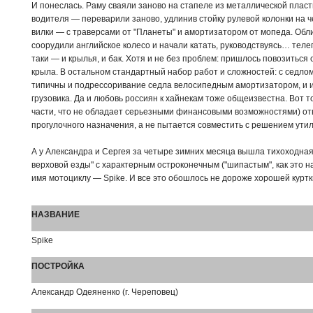
И понеслась. Раму сваяли заново на стапеле из металлической плас
водителя — переварили заново, удлинив стойку рулевой колонки на ч
вилки — с траверсами от "Планеты" и амортизатором от мопеда. Обл
соорудили английское колесо и начали катать, руководствуясь… теле
таки — и крылья, и бак. Хотя и не без проблем: пришлось повозиться
крыла. В остальном стандартный набор работ и сложностей: с седл
типичны и подрессоривание седла велосипедным амортизатором, и ис
грузовика. Да и любовь россиян к хайнекам тоже общеизвестна. Вот то
части, что не обладает серьезными финансовыми возможностями) от
прогулочного назначения, а не пытается совместить с решением ути
А у Александра и Сергея за четыре зимних месяца вышла тихоходная,
верховой езды" с характерным остроконечным ("шипастым", как это н
имя мотоциклу — Spike. И все это обошлось не дороже хорошей курт
НАЗВАНИЕ
Spike
ПОСТРОЙКА
Александр Одеяненко (г. Череповец)