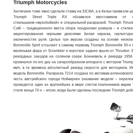
Triumph Motorcycles
Англичане тоже явно сделали ставку на EICMA, а в Кельн привезли 
Triumph Street Triple RX обзавелся хвостовиком от сп
стеклышком-«мухобойкой» и специальной раскраской. Triumph Thruxt
Café – традиционного места сбора лондонских рокеров – и стилиз
акцентированная черными деколями белая окраска, скульпту
оконечностях руля. Целых три версии созданы на основе неоклас
Bonneville Spirit отсылает к самому первому Triumph Bonneville 50-x
маленькая фара от Scrambler и короткое заднее крыло от Thruxton. B
рекордных заездов на соляном озере Бонневиль и рекорда 1956
промчался по его дну на сигарообразном аппарате с мотором Triump
км/ч, в те времена абсолютный рекорд скорости для мотоцикла. И
модель Bonneville. Раскраска Т214 создана по мотивам алленовского
честь австрийского города Нойкирхен (название модели – перелож
проводится один из крупнейших в мире слетов поклонников марки
стиле конца 70-х – эпохи, когда были сделаны последние Triumph доб