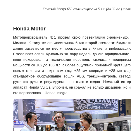
Kawasaki Versys 650 стал мощнее на 5 л.с. (до 69 л.с.) и по
Honda Motor
Мотопроизводитель №1 провел свою презентацию скромненько,
Милана. К тому же его «осетрина» была второй свежести: бюдже
давно засветился по месту производства в Китае, а информаци
Crossrunner слили буквально за пару недель до его официального
явно похорошел, а технические перемены свелись к модерниза
мощности со 102 до 106 л.с. с более ощутимой прибавкой крутящего
новым колесам и подвескам (ход +25 мм спереди и +28 мм сза
стандартное оборудование вошли ABS, трекшн-контроль, свето
рукояток руля и регулируемое по высоте седло. Немалый инте
аппарат Honda Vultus. Впрочем, он сражал не только дизайном, но и 
его первооснова – Honda Integra.