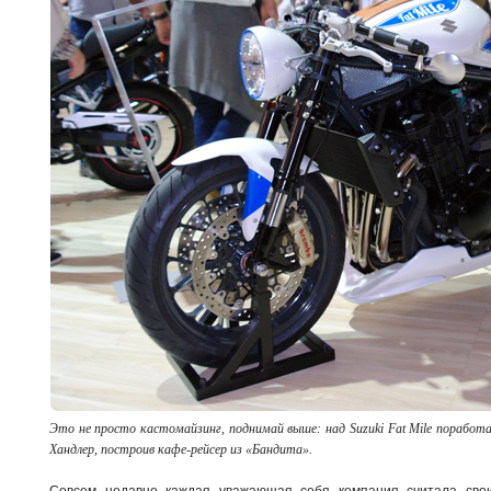
Это не просто кастомайзинг, поднимай выше: над Suzuki Fat Mile поработ
Хандлер, построив кафе-рейсер из «Бандита».
Совсем недавно каждая уважающая себя компания считала свои