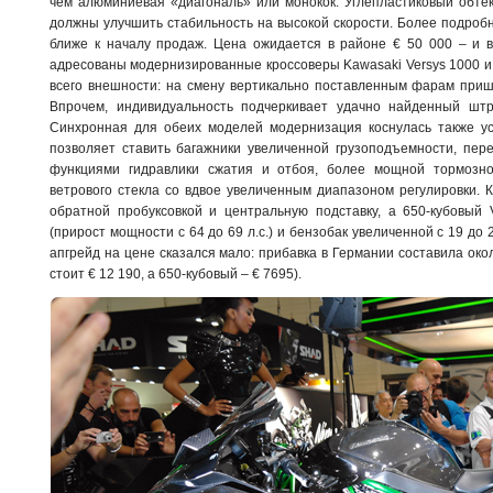
чем алюминиевая «диагональ» или монокок. Углепластиковый обте
должны улучшить стабильность на высокой скорости. Более подро
ближе к началу продаж. Цена ожидается в районе € 50 000 – и
адресованы модернизированные кроссоверы Kawasaki Versys 1000 и
всего внешности: на смену вертикально поставленным фарам приш
Впрочем, индивидуальность подчеркивает удачно найденный шт
Синхронная для обеих моделей модернизация коснулась также ус
позволяет ставить багажники увеличенной грузоподъемности, пер
функциями гидравлики сжатия и отбоя, более мощной тормозн
ветрового стекла со вдвое увеличенным диапазоном регулировки. 
обратной пробуксовкой и центральную подставку, а 650-кубовый 
(прирост мощности с 64 до 69 л.с.) и бензобак увеличенной с 19 до 
апгрейд на цене сказался мало: прибавка в Германии составила око
стоит € 12 190, а 650-кубовый – € 7695).