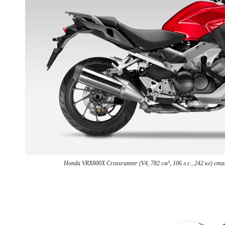
Honda VRX800X Crossrunner (V4, 782 см³, 106 л.с., 242 кг) ст