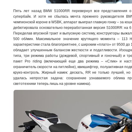
Пять лет назад BMW S1000RR перевернул все представления о
супербайк. И хотя не сбылась мечта прежнего руководителя B
чемпионской короне в WSBK, аппарат выиграл главную гонку – за кош
дебютировала основательно переработанная версия S1000RR: на 6 л
Переделав впускной тракт и выпускную систему, конструкторы выжали
500 об/мин. Максимальное значение крутящего момента – 113 Н
характеристики стала благоприятнее, с широким «плато» от 9500 до 1
обладает улучшенным балансом жесткости и податливости. Изощре
типа, три режима работы (дождевой, спортивный и гоночный) и тре
пакет Pro riding (включающий еще два режима – «Слик» и наст
ограничитель скорости на питлейне), квикшифтер, полуактивная под
круиз-контроль. Жирный намек: дескать, RR не только лучший, н
удалась непростая задача: сохранение узнаваемого облика п
светотехники теперь лишь на уровне намека).