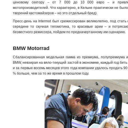
ценовому сектору – от 7 000 до 10 000 евро – и привле
мотопроизводителей. Что характерно, в Кельне практически не был
творений кастомайзеров – но это отдельный бред).
Пресс-день на Intermot был срежиссирован великолепно, под стать
середине то скучная тягомотина, то красивые арии – и потряс
безвестного режиссера, пойдем по предначертанному им сценарию.
BMW Motorrad
Сбалансированная модельная гамма из премиума, полупремиума и
BMW, невзирая на вяло-текущий застой в экономике, каждый год бит
и за первые восемь месяцев этого года компании удалось продать 90 
% больше, чем за то же время в прошлом году.