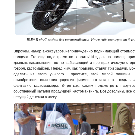
BMW R nineT создан для кастомайзинга. На стенде концерна он был п
Впрочем, набор аксессуаров, непринужденно поднимающий стоимост
полдела. Его еще надо грамотно впарить! И здесь на помощь при
крыльях вдохновения, но не забывающий и про практическую сторо
говоря, кастомайзер. Перед ним, как правило, ставят три задачи. Во
сделать из этого унылого… простите, этой милой машины. В
приобретение всяческих цацек из фирменного каталога – ведь зач
фантазию кастомайзера. В-третьих, самим подсмотреть пару-тр
собственный каталог продукцией кастомайзинга. Все довольны, все с
несущий денежки в кассу.