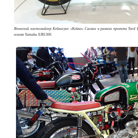
Японский кастомайзер Кейносуке «Кейно» Сасаки в рамках проекта Yard
основе Yamaha XJR1300.