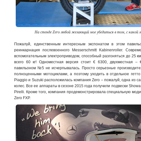
На стенде Zero любой желающий мог убедиться в том, с какой 
Пожалуй, единственным интересным экспонатом в этом павильо
реинкарнация послевоенного Messerschmitt Kabinenroller. Совр
вспомогательным электроприводом, способный разгоняться до 25 км/
всего 60 кг! Одноместная версия стоит € 6300, двухместная – 
павильоном №5 не исчерпывалась. Просто серьезные производите
полноценными мотоциклами, а поэтому уходить в отдельное гетто 
Piaggio и Suzuki расположилась компания Zero – пожалуй, одна из 
колес. Все ее аппараты в сезоне 2015 года получили подвески Show
Pirelli. Кроме того, компания продемонстрировала специальную мо
Zero FXP.