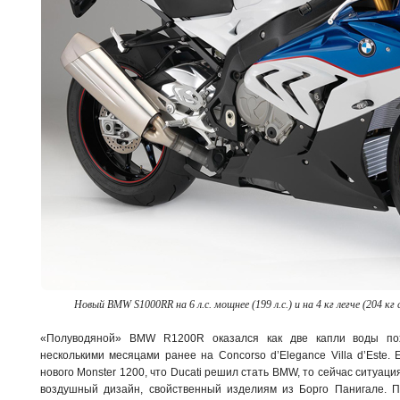
Новый BMW S1000RR на 6 л.с. мощнее (199 л.с.) и на 4 кг легче (204 к
«Полуводяной» BMW R1200R оказался как две капли воды пох
несколькими месяцами ранее на Concorso d’Elegance Villa d’Este
нового Monster 1200, что Ducati решил стать BMW, то сейчас ситуац
воздушный дизайн, свойственный изделиям из Борго Панигале. По