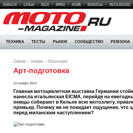
НОВОСТИ
/
СТАТЬИ
/
ФОТО
/
ВИДЕО
/
АРХИВ
/
КОНКУРСЫ
/
МОТО КАТАЛОГ
Moto Magazine
ТЕХНИКА
ТЕСТЫ
РЫНОК
СООБЩЕСТВО
РЕМЗОНА
Главная
→
Техника
→
Презентация
Арт-подготовка
10 ноября 2014
Главная мотоциклетная выставка Германии стойко
нанесла итальянская EICMA, перейдя на ежегодный
немцы собирают в Кельне всю мотоэлиту, привле
премьер. Почему же не покидает ощущение, что з
перед миланским наступлением?