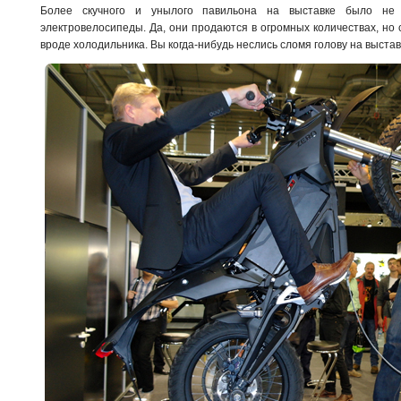
Более скучного и унылого павильона на выставке было не 
электровелосипеды. Да, они продаются в огромных количествах, н
вроде холодильника. Вы когда-нибудь неслись сломя голову на выста