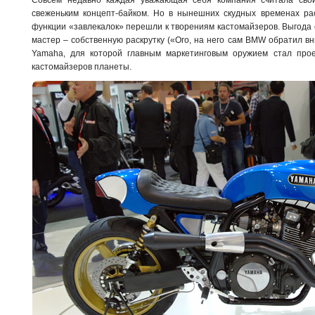
свеженьким концепт-байком. Но в нынешних скудных временах ра
функции «завлекалок» перешли к творениям кастомайзеров. Выгода 
мастер – собственную раскрутку («Ого, на него сам BMW обратил вн
Yamaha, для которой главным маркетинговым оружием стал прое
кастомайзеров планеты.