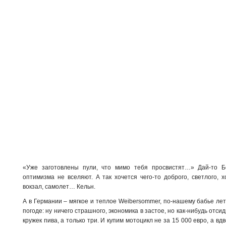
«Уже заготовлены пули, что мимо тебя просвистят…» Дай-то Бо
оптимизма не вселяют. А так хочется чего-то доброго, светлого, 
вокзал, самолет… Кельн.
А в Германии – мягкое и теплое Weibersommer, по-нашему бабье лет
погоде: ну ничего страшного, экономика в застое, но как-нибудь отс
кружек пива, а только три. И купим мотоцикл не за 15 000 евро, а в