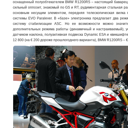
оснащенный полуобтекателем BMW R1200RS – настоящий баварец. 
сильный оппозит, знакомый по GS и RT, рудиментарная стальная рам
основным несущим элементом, передняя телескопическая вилка 
системы EVO Paralever. В «базе» электроника предлагает два ре
систему стабилизации ASC. Но ее возможности можно значите
дополнительных режима работы (динамичный и настраиваемый), у
датчиком наклона, полуактивная подвеска Dynamic ESA и квикшифт
12 800 (на € 200 дороже прошлогоднего варианта), BMW R1200RS – €