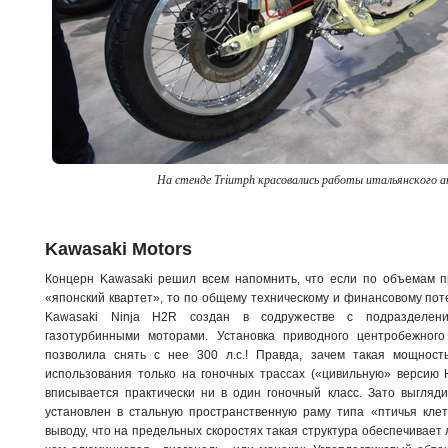
На стенде Triumph красовались работы итальянского ат
Kawasaki Motors
Концерн Kawasaki решил всем напомнить, что если по объемам п
«японский квартет», то по общему техническому и финансовому пот
Kawasaki Ninja H2R создан в содружестве с подразделен
газотурбинными моторами. Установка приводного центробежного
позволила снять с нее 300 л.с.! Правда, зачем такая мощност
использования только на гоночных трассах («цивильную» версию 
вписывается практически ни в один гоночный класс. Зато выгляд
установлен в стальную пространственную раму типа «птичья кле
выводу, что на предельных скоростях такая структура обеспечивает