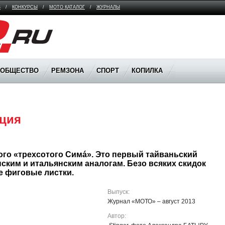
В
/
КОНКУРСЫ
/
МОТО КАТАЛОГ
/
ЖУРНАЛЫ
ООБЩЕСТВО
РЕМЗОНА
СПОРТ
КОПИЛКА
ция
го «трехсотого Симá». Это первый тайваньский 
ским и итальянским аналогам. Безо всяких скидок 
е фиговые листки. 
Выпуск:
Журнал «МОТО» – август 2013
Автор: