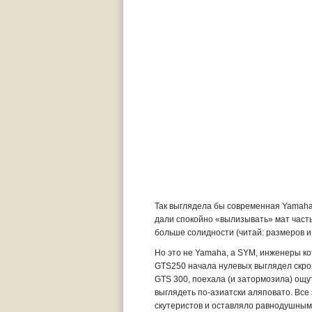
Так выглядела бы современная Yamaha 
дали спокойно «вылизывать» мат часть
больше солидности (читай: размеров 
Но это не Yamaha, а SYM, инженеры ко
GTS250 начала нулевых выглядел скром
GTS 300, поехала (и затормозила) ощут
выглядеть по-азиатски аляповато. Вс
скутеристов и оставляло равнодушным