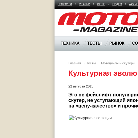
НОВОСТИ
/
СТАТЬИ
/
ФОТО
/
ВИДЕО
/
АРХИ
Moto Magazine
ТЕХНИКА
ТЕСТЫ
РЫНОК
С
Главная
→
Тесты
→
Мотоциклы и скутеры
Культурная эволю
22 августа 2013
Это не фейслифт популярно
скутер, не уступающий япон
на «цену-качество» и прочи