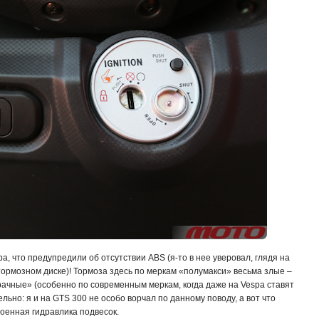
, что предупредили об отсутствии ABS (я-то в нее уверовал, глядя на
ормозном диске)! Тормоза здесь по меркам «полумакси» весьма злые –
ачные» (особенно по современным меркам, когда даже на Vespa ставят
ельно: я и на GTS 300 не особо ворчал по данному поводу, а вот что
роенная гидравлика подвесок.