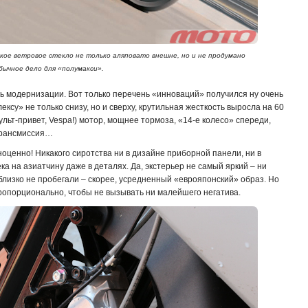
кое ветровое стекло не только аляповато внешне, но и не продумано
обычное дело для «полумакси».
ь модернизации. Вот только перечень «инноваций» получился ну очень
ксу» не только снизу, но и сверху, крутильная жесткость выросла на 60
ульт-привет, Vespa!) мотор, мощнее тормоза, «14-е колесо» спереди,
 трансмиссия…
ноценно! Никакого сиротства ни в дизайне приборной панели, ни в
ека на азиатчину даже в деталях. Да, экстерьер не самый яркий – ни
близко не пробегали – скорее, усредненный «еврояпонский» образ. Но
ропорционально, чтобы не вызывать ни малейшего негатива.