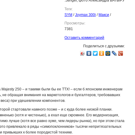
.Stinger, фото Александра БАТЫРУ
Теги:
SYM
/
Joymax 300i
/
Макси
/
Просмотры:
7381
Оставить комментарий
Поделиться с друзьями:
Majesty 250 – и такими были бы ее ТТХ! – если б японским инженерам
, не обращая внимания на маркетологов и бухгалтеров, требовавших
и веса) при удешевлении компонентов.
торой стартовали намного позже – и с куда более низкой планки.
ненько (хотя и чистенько), а ехал еще скромнее. Его модернизация,
имо лучше (хотя все равно хуже, чем лидеры рынка), но при этом стала
е это привлекало в ряды «симопоклонников» тысячи непритязательных
и привыкших к более породистой технике.