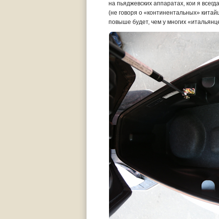
на пьяджевских аппаратах, кои я всегд
(не говоря о «континентальных» китайц
повыше будет, чем у многих «итальянц