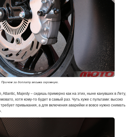
Причем за доплату весьма скромную.
Atlantic, Majesty – сидишь примерно как на этих, ныне канувших в Лету,
вато, хотя кому-то будет в самый раз. Чуть хуже с пультами: высоко
требует привыкания, а для включения аварийки и вовсе нужно снимать
».