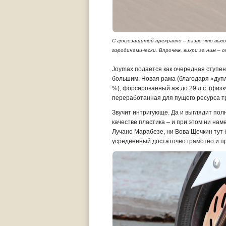
С грязезащитой прекрасно – разве что высо
аэродинамически. Впрочем, вихри за ним – 
Joymax подается как очередная ступен
большим. Новая рама (благодаря «дупле
%), форсированный аж до 29 л.с. (физк
переработанная для пущего ресурса
Звучит интригующе. Да и выглядит пол
качестве пластика – и при этом ни нам
Лучано Марабезе, ни Вова Щечкин тут 
усредненный достаточно грамотно и п