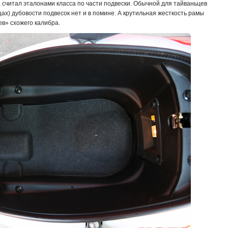
а считал эталонами класса по части подвески. Обычной для тайваньцев
ах) дубовости подвесок нет и в помине. А крутильная жесткость рамы
ев» схожего калибра.