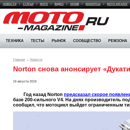
НОВОСТИ
/
СТАТЬИ
/
ФОТО
/
ВИДЕО
/
АРХИВ
/
КОНКУРСЫ
/
МОТО КАТАЛОГ
Moto Magazine
ТЕХНИКА
ТЕСТЫ
РЫНОК
СООБЩЕСТВО
РЕМЗОНА
Главная
→
Новости
Norton снова анонсирует «Дукат
16 августа 2016
	 Год назад Norton 
предсказал скорое появлен
базе 200-сильного V4. На днях производитель по