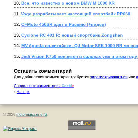
10. 
Все, что известно о новом BMW M 1000 XR
11. 
Voge разрабатывает настоящий спортбайк RR660
12. 
CFMoto 450SR едет в Россию (+видео)
13. 
Cyclone RC 401 R: новый спортбайк Zongshen
14. 
MV Agusta по-китайски: QJ Motor SRK 1000 RR мощно
15. 
Jedi Vision K750 появится в салонах уже в этом году
Оставить комментарий
Для добавления комментария требуется
зарегистрироваться
или
Социальные комментарии
Cackl
e
↑
Наверх
© 2026
moto-magazine.ru
.