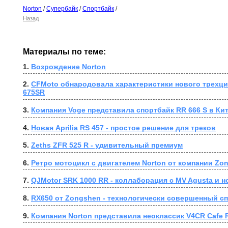
Norton
/
Супербайк
/
Спортбайк
/
Назад
Материалы по теме:
1. 
Возрождение Norton
2. 
CFMoto обнародовала характеристики нового трехци
675SR
3. 
Компания Voge представила спортбайк RR 666 S в Ки
4. 
Новая Aprilia RS 457 - простое решение для треков
5. 
Zeths ZFR 525 R - удивительный премиум
6. 
Ретро мотоцикл с двигателем Norton от компании Zo
7. 
QJMotor SRK 1000 RR - коллаборация с MV Agusta и 
8. 
RX650 от Zongshen - технологически совершенный сп
9. 
Компания Norton представила неоклассик V4CR Cafe 